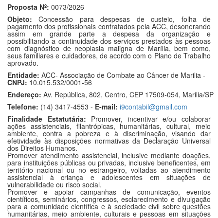
Proposta Nº:
0073/2026
Objeto:
Concessão para despesas de custeio, folha de
pagamento dos profissionais contratados pela ACC, desonerando
assim em grande parte a despesa da organização e
possibilitando a continuidade dos serviços prestados às pessoas
com diagnóstico de neoplasia maligna de Marília, bem como,
seus familiares e cuidadores, de acordo com o Plano de Trabalho
aprovado.
Entidade:
ACC- Associação de Combate ao Câncer de Marilia -
CNPJ:
10.015.532/0001-56
Endereço:
Av. República, 802, Centro, CEP 17509-054, Marilia/SP
Telefone:
(14) 3417-4553 -
E-mail:
i9contabil@gmail.com
Finalidade Estatutária:
Promover, incentivar e/ou colaborar
ações assistenciais, filantrópicas, humanitárias, cultural, meio
ambiente, contra a pobreza e à discriminação, visando dar
efetividade às disposições normativas da Declaração Universal
dos Direitos Humanos.
Promover atendimento assistencial, inclusive mediante doações,
para instituições públicas ou privadas, inclusive beneficentes, em
território nacional ou no estrangeiro, voltadas ao atendimento
assistencial à criança e adolescentes em situações de
vulnerabilidade ou risco social.
Promover e apoiar campanhas de comunicação, eventos
científicos, seminários, congressos, esclarecimento e divulgação
para a comunidade científica e à sociedade civil sobre questões
humanitárias, meio ambiente, culturais e pessoas em situações