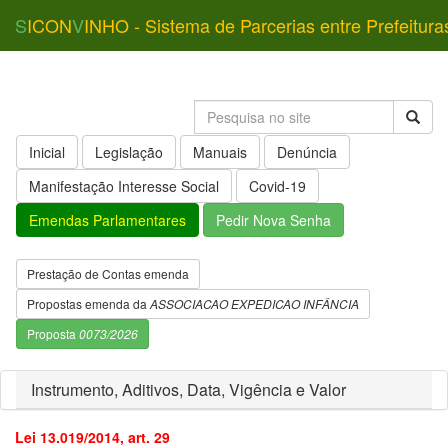
S
ICON
V
INHO - Sistema de Parcerias entre Prefeitura
Inicial
Legislação
Manuais
Denúncia
Manifestação Interesse Social
Covid-19
Emendas Parlamentares
Pedir Nova Senha
Prestação de Contas emenda
Propostas emenda da
ASSOCIACAO EXPEDICAO INFÂNCIA
Proposta
0073/2026
Instrumento, Aditivos, Data, Vigência e Valor
Lei 13.019/2014, art. 29