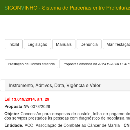
S
ICON
V
INHO - Sistema de Parcerias entre Prefeitura
Inicial
Legislação
Manuais
Denúncia
Manifestação
Prestação de Contas emenda
Propostas emenda da
ASSOCIACAO EXPE
Instrumento, Aditivos, Data, Vigência e Valor
Lei 13.019/2014, art. 29
Proposta Nº:
0078/2026
Objeto:
Concessão para despesas de custeio, folha de pagamento 
dos serviços prestados às pessoas com diagnóstico de neoplasia ma
Entidade:
ACC- Associação de Combate ao Câncer de Marilia -
CN