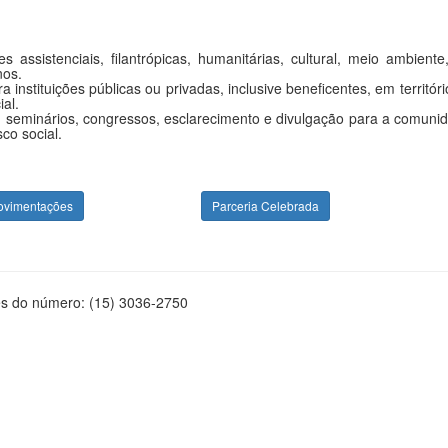
 assistenciais, filantrópicas, humanitárias, cultural, meio ambient
nos.
instituições públicas ou privadas, inclusive beneficentes, em territór
al.
seminários, congressos, esclarecimento e divulgação para a comunidad
co social.
ovimentações
Parceria Celebrada
és do número: (15) 3036-2750