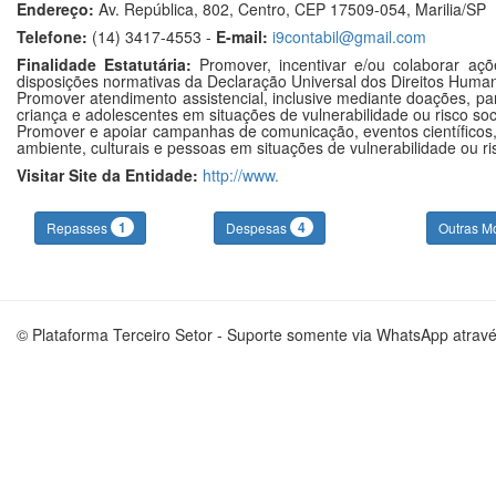
Endereço:
Av. República, 802, Centro, CEP 17509-054, Marilia/SP
Telefone:
(14) 3417-4553 -
E-mail:
i9contabil@gmail.com
Finalidade Estatutária:
Promover, incentivar e/ou colaborar ações
disposições normativas da Declaração Universal dos Direitos Huma
Promover atendimento assistencial, inclusive mediante doações, para 
criança e adolescentes em situações de vulnerabilidade ou risco soci
Promover e apoiar campanhas de comunicação, eventos científicos, 
ambiente, culturais e pessoas em situações de vulnerabilidade ou ris
Visitar Site da Entidade:
http://www.
1
4
Repasses
Despesas
Outras M
© Plataforma Terceiro Setor - Suporte somente via WhatsApp atrav