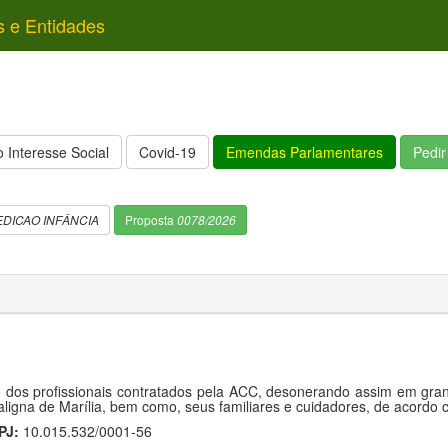
s e Entidades
 Interesse Social
Covid-19
Emendas Parlamentares
Pedi
DICAO INFÂNCIA
Proposta
0078/2026
dos profissionais contratados pela ACC, desonerando assim em grand
ligna de Marília, bem como, seus familiares e cuidadores, de acordo
PJ:
10.015.532/0001-56