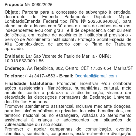
Proposta Nº:
0080/2026
Objeto:
Parceria para a concessão de subvenção à entidade,
decorrente de Emenda Parlamentar Deputado Miguel
Lombardi(Emenda Federal tipo RP6 Nº 202530640002), para
atendimento a idosos com 60 anos ou mais de ambos os sexos,
independentes e/ou com grau I e II de dependência com ou sem
deficiência, em regime de acolhimento institucional provisório -
Serviço de Acolhimento Institucional / Proteção Social Especial de
Alta Complexidade, de acordo com o Plano de Trabalho
aprovado.
Entidade:
Lar São Vicente de Paulo de Marilia -
CNPJ:
10.015.532/0001-56
Endereço:
Av. República, 802, Centro, CEP 17509-054, Marilia/SP
Telefone:
(14) 3417-4553 -
E-mail:
i9contabil@gmail.com
Finalidade Estatutária:
Promover, incentivar e/ou colaborar
ações assistenciais, filantrópicas, humanitárias, cultural, meio
ambiente, contra a pobreza e à discriminação, visando dar
efetividade às disposições normativas da Declaração Universal
dos Direitos Humanos.
Promover atendimento assistencial, inclusive mediante doações,
para instituições públicas ou privadas, inclusive beneficentes, em
território nacional ou no estrangeiro, voltadas ao atendimento
assistencial à criança e adolescentes em situações de
vulnerabilidade ou risco social.
Promover e apoiar campanhas de comunicação, eventos
científicos, seminários, congressos, esclarecimento e divulgação