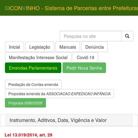
S
ICON
V
INHO - Sistema de Parcerias entre Prefeitura
Inicial
Legislação
Manuais
Denúncia
Manifestação Interesse Social
Covid-19
Emendas Parlamentares
Pedir Nova Senha
Prestação de Contas emenda
Propostas emenda da
ASSOCIACAO EXPEDICAO INFÂNCIA
Proposta
0080/2026
Instrumento, Aditivos, Data, Vigência e Valor
Lei 13.019/2014, art. 29