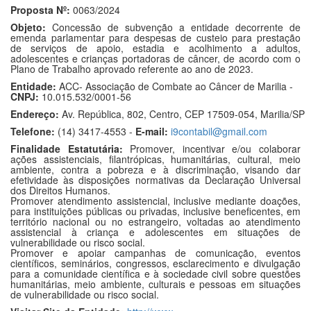
Proposta Nº:
0063/2024
Objeto:
Concessão de subvenção a entidade decorrente de
emenda parlamentar para despesas de custeio para prestação
de serviços de apoio, estadia e acolhimento a adultos,
adolescentes e crianças portadoras de câncer, de acordo com o
Plano de Trabalho aprovado referente ao ano de 2023.
Entidade:
ACC- Associação de Combate ao Câncer de Marilia -
CNPJ:
10.015.532/0001-56
Endereço:
Av. República, 802, Centro, CEP 17509-054, Marilia/SP
Telefone:
(14) 3417-4553 -
E-mail:
i9contabil@gmail.com
Finalidade Estatutária:
Promover, incentivar e/ou colaborar
ações assistenciais, filantrópicas, humanitárias, cultural, meio
ambiente, contra a pobreza e à discriminação, visando dar
efetividade às disposições normativas da Declaração Universal
dos Direitos Humanos.
Promover atendimento assistencial, inclusive mediante doações,
para instituições públicas ou privadas, inclusive beneficentes, em
território nacional ou no estrangeiro, voltadas ao atendimento
assistencial à criança e adolescentes em situações de
vulnerabilidade ou risco social.
Promover e apoiar campanhas de comunicação, eventos
científicos, seminários, congressos, esclarecimento e divulgação
para a comunidade científica e à sociedade civil sobre questões
humanitárias, meio ambiente, culturais e pessoas em situações
de vulnerabilidade ou risco social.