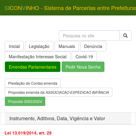
S
ICON
V
INHO - Sistema de Parcerias entre Prefeitura
Inicial
Legislação
Manuais
Denúncia
Manifestação Interesse Social
Covid-19
Emendas Parlamentares
Pedir Nova Senha
Prestação de Contas emenda
Propostas emenda da
ASSOCIACAO EXPEDICAO INFÂNCIA
Proposta
0063/2024
Instrumento, Aditivos, Data, Vigência e Valor
Lei 13.019/2014, art. 29