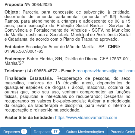
Proposta Nº:
0064/2025
Objeto:
Parceria para concessão de subvenção à entidade,
decorrente de emenda parlamentar (emenda nº 92) Vânia
Ramos, para atendimento a crianças e adolescente de 06 a 15
anos, para execução de Proteção Social Básica - Serviço de
Convivência e Fortalecimento de Vínculos - SCFV, no Município
de Marília, destinada à Secretaria Municipal de Assistência Social
e Cidadania, de acordo com o Plano de Trabalho aprovado.
Entidade:
Associação Amor de Mãe de Marília - SP -
CNPJ:
01.965.567/0001-65
Endereço:
Bairro Florida, S/N, Distrito de Dirceu, CEP 17537-001,
Marília/SP
Telefone:
(14) 99858-4572 -
E-mail:
recuperavidanova@gmail.com
Finalidade Estatutária:
Recuperação de pessoas, do sexo
masculino, maiores de 18 (dezoito anos), dependentes de
quaisquer espécies de drogas ( álcool, maconha, cocaína ou
outras) que, pelo seu uso, venham comprometer as funções
físicas, psíquicas e intelectuais do recuperando; Despertar no
recuperando os valores bio-psico-sociais; Aplicar a metodologia
da oração, da laborterapia e disciplina, para levar o interno à
recuperação e reinseri-lo na sociedade.
Visitar Site da Entidade:
https://www.vidanovamarilia.com
1
17
Repasses
Despesas
Outras Movimentações
Parceria Cele