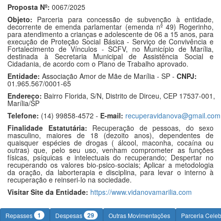
Proposta Nº:
0067/2025
Objeto:
Parceria para concessão de subvenção à entidade,
decorrente de emenda parlamentar (emenda nº 49) Rogerinho,
para atendimento a crianças e adolescente de 06 a 15 anos, para
execução de Proteção Social Básica - Serviço de Convivência e
Fortalecimento de Vínculos - SCFV, no Município de Marília,
destinada à Secretaria Municipal de Assistência Social e
Cidadania, de acordo com o Plano de Trabalho aprovado.
Entidade:
Associação Amor de Mãe de Marília - SP -
CNPJ:
01.965.567/0001-65
Endereço:
Bairro Florida, S/N, Distrito de Dirceu, CEP 17537-001,
Marília/SP
Telefone:
(14) 99858-4572 -
E-mail:
recuperavidanova@gmail.com
Finalidade Estatutária:
Recuperação de pessoas, do sexo
masculino, maiores de 18 (dezoito anos), dependentes de
quaisquer espécies de drogas ( álcool, maconha, cocaína ou
outras) que, pelo seu uso, venham comprometer as funções
físicas, psíquicas e intelectuais do recuperando; Despertar no
recuperando os valores bio-psico-sociais; Aplicar a metodologia
da oração, da laborterapia e disciplina, para levar o interno à
recuperação e reinseri-lo na sociedade.
Visitar Site da Entidade:
https://www.vidanovamarilia.com
1
29
Repasses
Despesas
Outras Movimentações
Parceria Cele