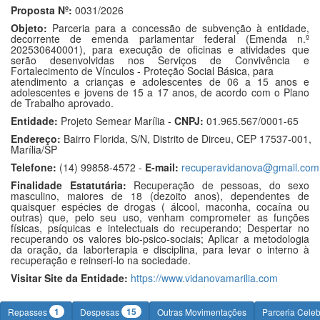
Proposta Nº:
0031/2026
Objeto:
Parceria para a concessão de subvenção à entidade,
decorrente de emenda parlamentar federal (Emenda n.º
202530640001), para execução de oficinas e atividades que
serão desenvolvidas nos Serviços de Convivência e
Fortalecimento de Vínculos - Proteção Social Básica, para
atendimento a crianças e adolescentes de 06 a 15 anos e
adolescentes e jovens de 15 a 17 anos, de acordo com o Plano
de Trabalho aprovado.
Entidade:
Projeto Semear Marília -
CNPJ:
01.965.567/0001-65
Endereço:
Bairro Florida, S/N, Distrito de Dirceu, CEP 17537-001,
Marília/SP
Telefone:
(14) 99858-4572 -
E-mail:
recuperavidanova@gmail.com
Finalidade Estatutária:
Recuperação de pessoas, do sexo
masculino, maiores de 18 (dezoito anos), dependentes de
quaisquer espécies de drogas ( álcool, maconha, cocaína ou
outras) que, pelo seu uso, venham comprometer as funções
físicas, psíquicas e intelectuais do recuperando; Despertar no
recuperando os valores bio-psico-sociais; Aplicar a metodologia
da oração, da laborterapia e disciplina, para levar o interno à
recuperação e reinseri-lo na sociedade.
Visitar Site da Entidade:
https://www.vidanovamarilia.com
1
15
Repasses
Despesas
Outras Movimentações
Parceria Cele