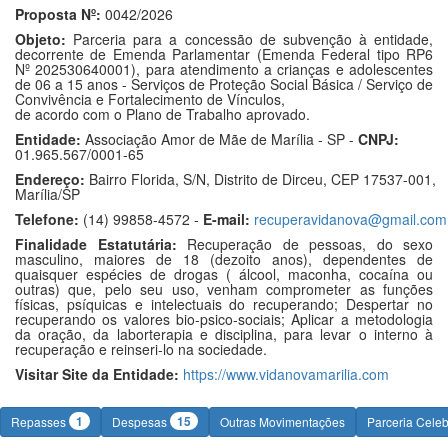
Proposta Nº:
0042/2026
Objeto:
Parceria para a concessão de subvenção à entidade,
decorrente de Emenda Parlamentar (Emenda Federal tipo RP6
Nº 202530640001), para atendimento a crianças e adolescentes
de 06 a 15 anos - Serviços de Proteção Social Básica / Serviço de
Convivência e Fortalecimento de Vínculos,
de acordo com o Plano de Trabalho aprovado.
Entidade:
Associação Amor de Mãe de Marília - SP -
CNPJ:
01.965.567/0001-65
Endereço:
Bairro Florida, S/N, Distrito de Dirceu, CEP 17537-001,
Marília/SP
Telefone:
(14) 99858-4572 -
E-mail:
recuperavidanova@gmail.com
Finalidade Estatutária:
Recuperação de pessoas, do sexo
masculino, maiores de 18 (dezoito anos), dependentes de
quaisquer espécies de drogas ( álcool, maconha, cocaína ou
outras) que, pelo seu uso, venham comprometer as funções
físicas, psíquicas e intelectuais do recuperando; Despertar no
recuperando os valores bio-psico-sociais; Aplicar a metodologia
da oração, da laborterapia e disciplina, para levar o interno à
recuperação e reinseri-lo na sociedade.
Visitar Site da Entidade:
https://www.vidanovamarilia.com
1
15
Repasses
Despesas
Outras Movimentações
Parceria Cele