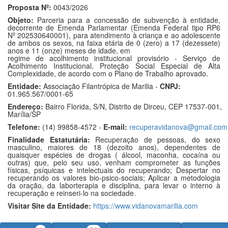
Proposta Nº:
0043/2026
Objeto:
Parceria para a concessão de subvenção à entidade,
decorrente de Emenda Parlamentar (Emenda Federal tipo RP6
Nº 202530640001), para atendimento à criança e ao adolescente
de ambos os sexos, na faixa etária de 0 (zero) a 17 (dezessete)
anos e 11 (onze) meses de idade, em
regime de acolhimento institucional provisório - Serviço de
Acolhimento Institucional, Proteção Social Especial de Alta
Complexidade, de acordo com o Plano de Trabalho aprovado.
Entidade:
Associação Filantrópica de Marilia -
CNPJ:
01.965.567/0001-65
Endereço:
Bairro Florida, S/N, Distrito de Dirceu, CEP 17537-001,
Marília/SP
Telefone:
(14) 99858-4572 -
E-mail:
recuperavidanova@gmail.com
Finalidade Estatutária:
Recuperação de pessoas, do sexo
masculino, maiores de 18 (dezoito anos), dependentes de
quaisquer espécies de drogas ( álcool, maconha, cocaína ou
outras) que, pelo seu uso, venham comprometer as funções
físicas, psíquicas e intelectuais do recuperando; Despertar no
recuperando os valores bio-psico-sociais; Aplicar a metodologia
da oração, da laborterapia e disciplina, para levar o interno à
recuperação e reinseri-lo na sociedade.
Visitar Site da Entidade:
https://www.vidanovamarilia.com