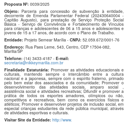
Proposta Nº:
0039/2025
Objeto:
Parceria para concessão de subvenção à entidade,
decorrente de Emenda Parlamentar Federal (202430640004 -
Capitão Augusto), para prestação de Serviço Proteção Social
Básica - Serviço de Convivência e Fortalecimento de Vínculos
para crianças e adolescentes de 06 a 15 anos e adolescentes e
jovens de 15 a 17 anos, de acordo com o Plano de Trabalho.
Entidade:
Projeto Semear Marília -
CNPJ:
52.059.672/0001-76
Endereço:
Rua Paes Leme, 543, Centro, CEP 17504-082,
Marilia/SP
Telefone:
(14) 3433-4187 -
E-mail:
secretaria@nikkeymarilia.com.br
Finalidade Estatutária:
Promover as atividades educacionais e
culturais, mantendo sempre o intercâmbio entre a cultura
nacional e a japonesa, sempre com o espírito fraterno, primado
pelo bem estar dos associados e da comunidade; Promover o
desenvolvimento das atividades sociais, amparo social ,
assistência social e atividades recreativas; Difundir e promover a
prática de todos os esportes amadores, olímpicos ou não,
competitivos e recreativos, bem como os exercícios físicos e
atléticos; Promover e desenvolver projetos de inclusão social, em
especial crianças estudantes da rede pública municipal, através
de atividades esportivas e culturais.
Visitar Site da Entidade:
http://www.