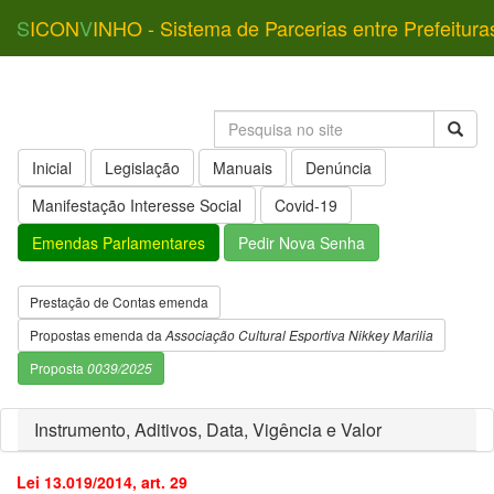
S
ICON
V
INHO - Sistema de Parcerias entre Prefeitura
Inicial
Legislação
Manuais
Denúncia
Manifestação Interesse Social
Covid-19
Emendas Parlamentares
Pedir Nova Senha
Prestação de Contas emenda
Propostas emenda da
Associação Cultural Esportiva Nikkey Marilia
Proposta
0039/2025
Instrumento, Aditivos, Data, Vigência e Valor
Lei 13.019/2014, art. 29