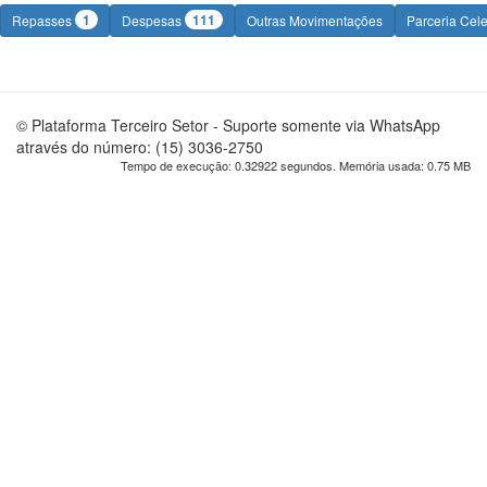
1
111
Repasses
Despesas
Outras Movimentações
Parceria Cel
© Plataforma Terceiro Setor - Suporte somente via WhatsApp
através do número: (15) 3036-2750
Tempo de execução: 0.32922 segundos. Memória usada: 0.75 MB