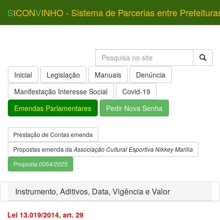
S
ICON
V
INHO - Sistema de Parcerias entre Prefeitura
Inicial
Legislação
Manuais
Denúncia
Manifestação Interesse Social
Covid-19
Emendas Parlamentares
Pedir Nova Senha
Prestação de Contas emenda
Propostas emenda da
Associação Cultural Esportiva Nikkey Marilia
Proposta
0054/2025
Instrumento, Aditivos, Data, Vigência e Valor
Lei 13.019/2014, art. 29