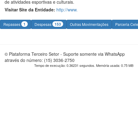
de atividades esportivas e culturais.
Visitar Site da Entidade:
http://www.
1
153
Repasses
Despesas
Outras Movimentações
Parceria Cel
© Plataforma Terceiro Setor - Suporte somente via WhatsApp
através do número: (15) 3036-2750
Tempo de execução: 0.36231 segundos. Memória usada: 0.75 MB