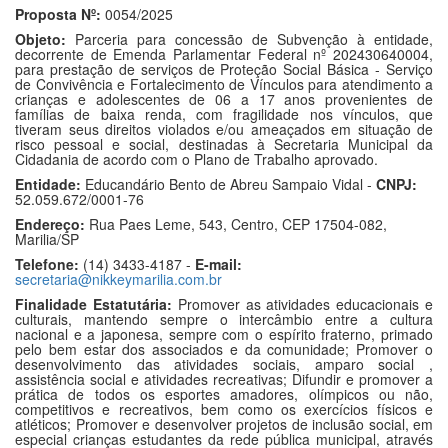
Proposta Nº:
0054/2025
Objeto:
Parceria para concessão de Subvenção à entidade,
decorrente de Emenda Parlamentar Federal nº 202430640004,
para prestação de serviços de Proteção Social Básica - Serviço
de Convivência e Fortalecimento de Vínculos para atendimento a
crianças e adolescentes de 06 a 17 anos provenientes de
famílias de baixa renda, com fragilidade nos vínculos, que
tiveram seus direitos violados e/ou ameaçados em situação de
risco pessoal e social, destinadas à Secretaria Municipal da
Cidadania de acordo com o Plano de Trabalho aprovado.
Entidade:
Educandário Bento de Abreu Sampaio Vidal -
CNPJ:
52.059.672/0001-76
Endereço:
Rua Paes Leme, 543, Centro, CEP 17504-082,
Marilia/SP
Telefone:
(14) 3433-4187 -
E-mail:
secretaria@nikkeymarilia.com.br
Finalidade Estatutária:
Promover as atividades educacionais e
culturais, mantendo sempre o intercâmbio entre a cultura
nacional e a japonesa, sempre com o espírito fraterno, primado
pelo bem estar dos associados e da comunidade; Promover o
desenvolvimento das atividades sociais, amparo social ,
assistência social e atividades recreativas; Difundir e promover a
prática de todos os esportes amadores, olímpicos ou não,
competitivos e recreativos, bem como os exercícios físicos e
atléticos; Promover e desenvolver projetos de inclusão social, em
especial crianças estudantes da rede pública municipal, através