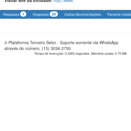
Visitar Site da Entidade:
http://www.
1
29
Repasses
Despesas
Outras Movimentações
Parceria Cele
© Plataforma Terceiro Setor - Suporte somente via WhatsApp
através do número: (15) 3036-2750
Tempo de execução: 0.3463 segundos. Memória usada: 0.75 MB