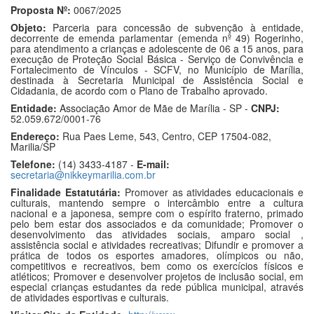
Proposta Nº:
0067/2025
Objeto:
Parceria para concessão de subvenção à entidade,
decorrente de emenda parlamentar (emenda nº 49) Rogerinho,
para atendimento a crianças e adolescente de 06 a 15 anos, para
execução de Proteção Social Básica - Serviço de Convivência e
Fortalecimento de Vínculos - SCFV, no Município de Marília,
destinada à Secretaria Municipal de Assistência Social e
Cidadania, de acordo com o Plano de Trabalho aprovado.
Entidade:
Associação Amor de Mãe de Marília - SP -
CNPJ:
52.059.672/0001-76
Endereço:
Rua Paes Leme, 543, Centro, CEP 17504-082,
Marilia/SP
Telefone:
(14) 3433-4187 -
E-mail:
secretaria@nikkeymarilia.com.br
Finalidade Estatutária:
Promover as atividades educacionais e
culturais, mantendo sempre o intercâmbio entre a cultura
nacional e a japonesa, sempre com o espírito fraterno, primado
pelo bem estar dos associados e da comunidade; Promover o
desenvolvimento das atividades sociais, amparo social ,
assistência social e atividades recreativas; Difundir e promover a
prática de todos os esportes amadores, olímpicos ou não,
competitivos e recreativos, bem como os exercícios físicos e
atléticos; Promover e desenvolver projetos de inclusão social, em
especial crianças estudantes da rede pública municipal, através
de atividades esportivas e culturais.