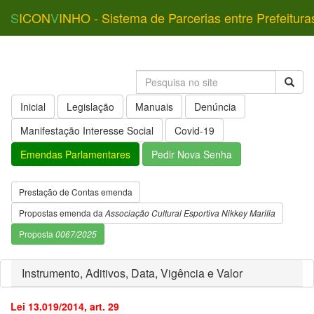
S
ICON
V
INHO - Sistema de Parcerias entre Prefeitura
Inicial
Legislação
Manuais
Denúncia
Manifestação Interesse Social
Covid-19
Emendas Parlamentares
Pedir Nova Senha
Prestação de Contas emenda
Propostas emenda da
Associação Cultural Esportiva Nikkey Marilia
Proposta
0067/2025
Instrumento, Aditivos, Data, Vigência e Valor
Lei 13.019/2014, art. 29