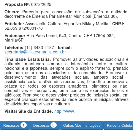
Proposta Nº:
0072/2025
Objeto:
Parceria para concessão de subvenção à entidade,
decorrente de Emenda Parlamentar Municipal (Emenda 30),
Entidade:
Associação Cultural Esportiva Nikkey Marilia -
CNPJ:
52.059.672/0001-76
Endereço:
Rua Paes Leme, 543, Centro, CEP 17504-082,
Marilia/SP
Telefone:
(14) 3433-4187 -
E-mail:
secretaria@nikkeymarilia.com.br
Finalidade Estatutária:
Promover as atividades educacionais e
culturais, mantendo sempre o intercâmbio entre a cultura
nacional e a japonesa, sempre com o espírito fraterno, primado
pelo bem estar dos associados e da comunidade; Promover o
desenvolvimento das atividades sociais, amparo social ,
assistência social e atividades recreativas; Difundir e promover a
prática de todos os esportes amadores, olímpicos ou não,
competitivos e recreativos, bem como os exercícios físicos e
atléticos; Promover e desenvolver projetos de inclusão social, em
especial crianças estudantes da rede pública municipal, através
de atividades esportivas e culturais.
Visitar Site da Entidade:
http://www.
1
0
Repasses
Despesas
Outras Movimentações
Parceria Celeb