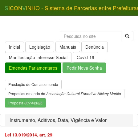
S
ICON
V
INHO - Sistema de Parcerias entre Prefeitura
Inicial
Legislação
Manuais
Denúncia
Manifestação Interesse Social
Covid-19
Emendas Parlamentares
Pedir Nova Senha
Prestação de Contas emenda
Propostas emenda da
Associação Cultural Esportiva Nikkey Marilia
Proposta
0074/2025
Instrumento, Aditivos, Data, Vigência e Valor
Lei 13.019/2014, art. 29