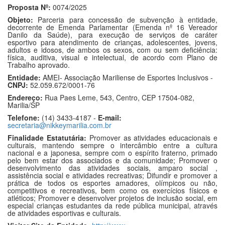
Proposta Nº:
0074/2025
Objeto:
Parceria para concessão de subvenção à entidade,
decorrente de Emenda Parlamentar (Emenda nº 16 Vereador
Danilo da Saúde), para execução de serviços de caráter
esportivo para atendimento de crianças, adolescentes, jovens,
adultos e idosos, de ambos os sexos, com ou sem deficiência:
física, auditiva, visual e intelectual, de acordo com Plano de
Trabalho aprovado.
Entidade:
AMEI- Associação Mariliense de Esportes Inclusivos -
CNPJ:
52.059.672/0001-76
Endereço:
Rua Paes Leme, 543, Centro, CEP 17504-082,
Marilia/SP
Telefone:
(14) 3433-4187 -
E-mail:
secretaria@nikkeymarilia.com.br
Finalidade Estatutária:
Promover as atividades educacionais e
culturais, mantendo sempre o intercâmbio entre a cultura
nacional e a japonesa, sempre com o espírito fraterno, primado
pelo bem estar dos associados e da comunidade; Promover o
desenvolvimento das atividades sociais, amparo social ,
assistência social e atividades recreativas; Difundir e promover a
prática de todos os esportes amadores, olímpicos ou não,
competitivos e recreativos, bem como os exercícios físicos e
atléticos; Promover e desenvolver projetos de inclusão social, em
especial crianças estudantes da rede pública municipal, através
de atividades esportivas e culturais.