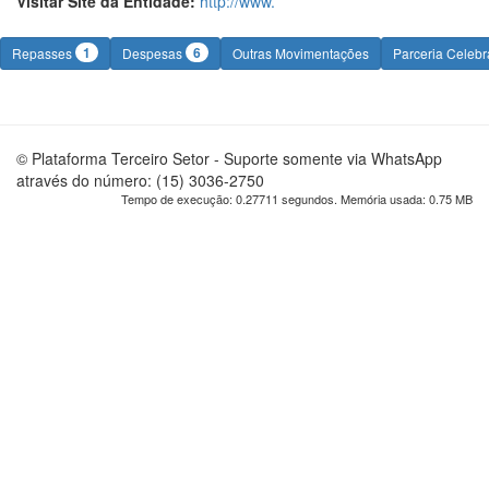
Visitar Site da Entidade:
http://www.
1
6
Repasses
Despesas
Outras Movimentações
Parceria Celeb
© Plataforma Terceiro Setor - Suporte somente via WhatsApp
através do número: (15) 3036-2750
Tempo de execução: 0.27711 segundos. Memória usada: 0.75 MB