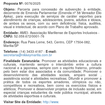
Proposta Nº:
0076/2025
Objeto:
Parceria para concessão de subvenção à entidade,
decorrente de Emenda Parlamentar (Emenda nº 58 Vereador Élio
Ajeka), para execução de serviços de caráter esportivo para
atendimento de crianças, adolescentes, jovens, adultos e idosos,
de ambos os sexos, com ou sem deficiência: física, auditiva,
visual e intelectual, de acordo com Plano de Trabalho aprovado.
Entidade:
AMEI- Associação Mariliense de Esportes Inclusivos -
CNPJ:
52.059.672/0001-76
Endereço:
Rua Paes Leme, 543, Centro, CEP 17504-082,
Marilia/SP
Telefone:
(14) 3433-4187 -
E-mail:
secretaria@nikkeymarilia.com.br
Finalidade Estatutária:
Promover as atividades educacionais e
culturais, mantendo sempre o intercâmbio entre a cultura
nacional e a japonesa, sempre com o espírito fraterno, primado
pelo bem estar dos associados e da comunidade; Promover o
desenvolvimento das atividades sociais, amparo social ,
assistência social e atividades recreativas; Difundir e promover a
prática de todos os esportes amadores, olímpicos ou não,
competitivos e recreativos, bem como os exercícios físicos e
atléticos; Promover e desenvolver projetos de inclusão social, em
especial crianças estudantes da rede pública municipal, através
de atividades esportivas e culturais.
Visitar Site da Entidade:
http://www.