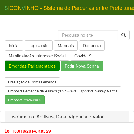
S
ICON
V
INHO - Sistema de Parcerias entre Prefeitura
Inicial
Legislação
Manuais
Denúncia
Manifestação Interesse Social
Covid-19
Emendas Parlamentares
Pedir Nova Senha
Prestação de Contas emenda
Propostas emenda da
Associação Cultural Esportiva Nikkey Marilia
Proposta
0076/2025
Instrumento, Aditivos, Data, Vigência e Valor
Lei 13.019/2014, art. 29