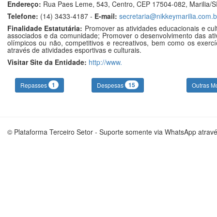
Endereço:
Rua Paes Leme, 543, Centro, CEP 17504-082, Marilia/
Telefone:
(14) 3433-4187 -
E-mail:
secretaria@nikkeymarilia.com.b
Finalidade Estatutária:
Promover as atividades educacionais e cult
associados e da comunidade; Promover o desenvolvimento das ativid
olímpicos ou não, competitivos e recreativos, bem como os exercíc
através de atividades esportivas e culturais.
Visitar Site da Entidade:
http://www.
1
15
Repasses
Despesas
Outras M
© Plataforma Terceiro Setor - Suporte somente via WhatsApp atrav