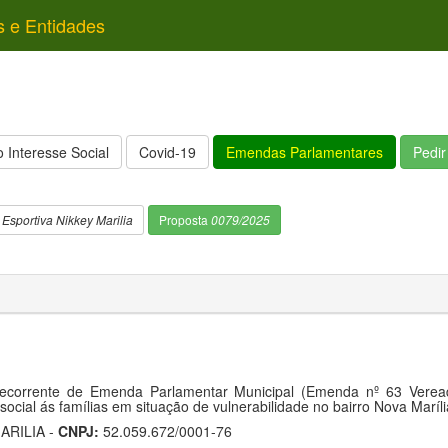
s e Entidades
 Interesse Social
Covid-19
Emendas Parlamentares
Pedi
 Esportiva Nikkey Marilia
Proposta
0079/2025
corrente de Emenda Parlamentar Municipal (Emenda nº 63 Vereado
cial ás famílias em situação de vulnerabilidade no bairro Nova Maríl
RILIA -
CNPJ:
52.059.672/0001-76