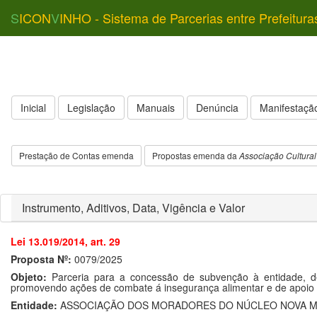
S
ICON
V
INHO - Sistema de Parcerias entre Prefeitura
Inicial
Legislação
Manuais
Denúncia
Manifestação
Prestação de Contas emenda
Propostas emenda da
Associação Cultural
Instrumento, Aditivos, Data, Vigência e Valor
Lei 13.019/2014, art. 29
Proposta Nº:
0079/2025
Objeto:
Parceria para a concessão de subvenção à entidade, de
promovendo ações de combate á insegurança alimentar e de apoio so
Entidade:
ASSOCIAÇÃO DOS MORADORES DO NÚCLEO NOVA MA