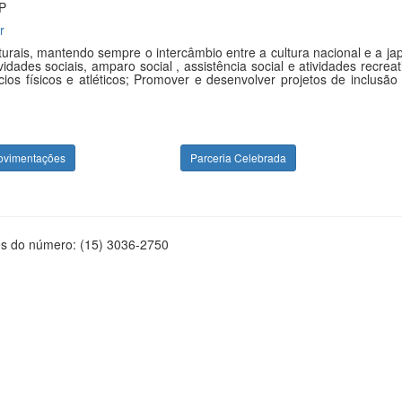
SP
r
urais, mantendo sempre o intercâmbio entre a cultura nacional e a ja
ades sociais, amparo social , assistência social e atividades recreat
ios físicos e atléticos; Promover e desenvolver projetos de inclusão 
ovimentações
Parceria Celebrada
és do número: (15) 3036-2750