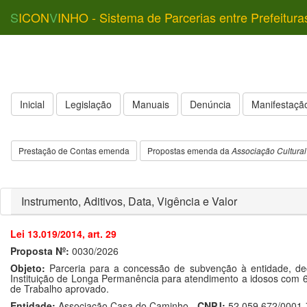
S
ICON
V
INHO - Sistema de Parcerias entre Prefeitura
Inicial
Legislação
Manuais
Denúncia
Manifestação
Prestação de Contas emenda
Propostas emenda da
Associação Cultural
Instrumento, Aditivos, Data, Vigência e Valor
Lei 13.019/2014, art. 29
Proposta Nº:
0030/2026
Objeto:
Parceria para a concessão de subvenção à entidade, dec
Instituição de Longa Permanência para atendimento a idosos com 
de Trabalho aprovado.
Entidade:
Associação Casa do Caminho -
CNPJ:
52.059.672/0001-