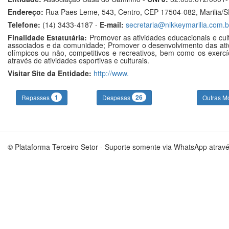
Endereço:
Rua Paes Leme, 543, Centro, CEP 17504-082, Marilia/
Telefone:
(14) 3433-4187 -
E-mail:
secretaria@nikkeymarilia.com.b
Finalidade Estatutária:
Promover as atividades educacionais e cult
associados e da comunidade; Promover o desenvolvimento das ativid
olímpicos ou não, competitivos e recreativos, bem como os exercíc
através de atividades esportivas e culturais.
Visitar Site da Entidade:
http://www.
1
26
Repasses
Despesas
Outras M
© Plataforma Terceiro Setor - Suporte somente via WhatsApp atrav