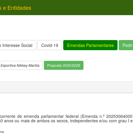
s e Entidades
 Interesse Social
Covid-19
Emendas Parlamentares
Pedi
 Esportiva Nikkey Marilia
Proposta
0030/2026
orrente de emenda parlamentar federal (Emenda n.º 202530640001),
60 anos ou mais de ambos os sexos, independentes e/ou com grau I e 
76