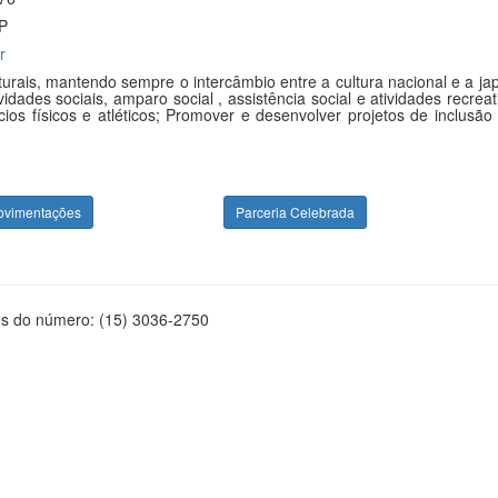
SP
r
urais, mantendo sempre o intercâmbio entre a cultura nacional e a ja
ades sociais, amparo social , assistência social e atividades recreat
ios físicos e atléticos; Promover e desenvolver projetos de inclusão 
ovimentações
Parceria Celebrada
és do número: (15) 3036-2750