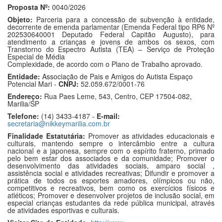
Proposta Nº:
0040/2026
Objeto:
Parceria para a concessão de subvenção à entidade,
decorrente de emenda parlamentar (Emenda Federal tipo RP6 Nº
202530640001 Deputado Federal Capitão Augusto), para
atendimento a crianças e jovens de ambos os sexos, com
Transtorno do Espectro Autista (TEA) – Serviço de Proteção
Especial de Média
Complexidade, de acordo com o Plano de Trabalho aprovado.
Entidade:
Associação de Pais e Amigos do Autista Espaço
Potencial Mari -
CNPJ:
52.059.672/0001-76
Endereço:
Rua Paes Leme, 543, Centro, CEP 17504-082,
Marilia/SP
Telefone:
(14) 3433-4187 -
E-mail:
secretaria@nikkeymarilia.com.br
Finalidade Estatutária:
Promover as atividades educacionais e
culturais, mantendo sempre o intercâmbio entre a cultura
nacional e a japonesa, sempre com o espírito fraterno, primado
pelo bem estar dos associados e da comunidade; Promover o
desenvolvimento das atividades sociais, amparo social ,
assistência social e atividades recreativas; Difundir e promover a
prática de todos os esportes amadores, olímpicos ou não,
competitivos e recreativos, bem como os exercícios físicos e
atléticos; Promover e desenvolver projetos de inclusão social, em
especial crianças estudantes da rede pública municipal, através
de atividades esportivas e culturais.