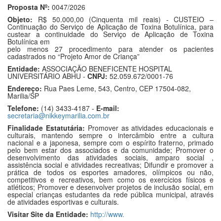
Proposta Nº:
0047/2026
Objeto:
R$ 50.000,00 (Cinquenta mil reais) - CUSTEIO –
Continuação do Serviço de Aplicação de Toxina Botulínica, para
custear a continuidade do Serviço de Aplicação de Toxina
Botulínica em
pelo menos 27 procedimento para atender os pacientes
cadastrados no “Projeto Amor de Criança”
Entidade:
ASSOCIAÇÃO BENEFICENTE HOSPITAL
UNIVERSITÁRIO ABHU -
CNPJ:
52.059.672/0001-76
Endereço:
Rua Paes Leme, 543, Centro, CEP 17504-082,
Marilia/SP
Telefone:
(14) 3433-4187 -
E-mail:
secretaria@nikkeymarilia.com.br
Finalidade Estatutária:
Promover as atividades educacionais e
culturais, mantendo sempre o intercâmbio entre a cultura
nacional e a japonesa, sempre com o espírito fraterno, primado
pelo bem estar dos associados e da comunidade; Promover o
desenvolvimento das atividades sociais, amparo social ,
assistência social e atividades recreativas; Difundir e promover a
prática de todos os esportes amadores, olímpicos ou não,
competitivos e recreativos, bem como os exercícios físicos e
atléticos; Promover e desenvolver projetos de inclusão social, em
especial crianças estudantes da rede pública municipal, através
de atividades esportivas e culturais.
Visitar Site da Entidade:
http://www.