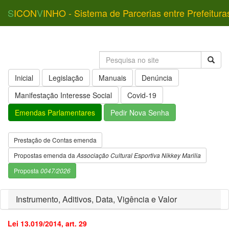
S
ICON
V
INHO - Sistema de Parcerias entre Prefeitura
Inicial
Legislação
Manuais
Denúncia
Manifestação Interesse Social
Covid-19
Emendas Parlamentares
Pedir Nova Senha
Prestação de Contas emenda
Propostas emenda da
Associação Cultural Esportiva Nikkey Marilia
Proposta
0047/2026
Instrumento, Aditivos, Data, Vigência e Valor
Lei 13.019/2014, art. 29