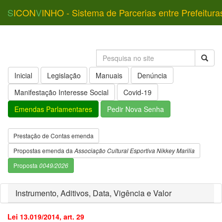
S
ICON
V
INHO - Sistema de Parcerias entre Prefeitura
Inicial
Legislação
Manuais
Denúncia
Manifestação Interesse Social
Covid-19
Emendas Parlamentares
Pedir Nova Senha
Prestação de Contas emenda
Propostas emenda da
Associação Cultural Esportiva Nikkey Marilia
Proposta
0049/2026
Instrumento, Aditivos, Data, Vigência e Valor
Lei 13.019/2014, art. 29