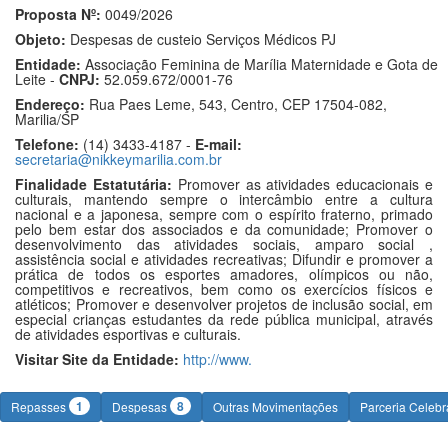
Proposta Nº:
0049/2026
Objeto:
Despesas de custeio Serviços Médicos PJ
Entidade:
Associação Feminina de Marília Maternidade e Gota de
Leite -
CNPJ:
52.059.672/0001-76
Endereço:
Rua Paes Leme, 543, Centro, CEP 17504-082,
Marilia/SP
Telefone:
(14) 3433-4187 -
E-mail:
secretaria@nikkeymarilia.com.br
Finalidade Estatutária:
Promover as atividades educacionais e
culturais, mantendo sempre o intercâmbio entre a cultura
nacional e a japonesa, sempre com o espírito fraterno, primado
pelo bem estar dos associados e da comunidade; Promover o
desenvolvimento das atividades sociais, amparo social ,
assistência social e atividades recreativas; Difundir e promover a
prática de todos os esportes amadores, olímpicos ou não,
competitivos e recreativos, bem como os exercícios físicos e
atléticos; Promover e desenvolver projetos de inclusão social, em
especial crianças estudantes da rede pública municipal, através
de atividades esportivas e culturais.
Visitar Site da Entidade:
http://www.
1
8
Repasses
Despesas
Outras Movimentações
Parceria Celeb