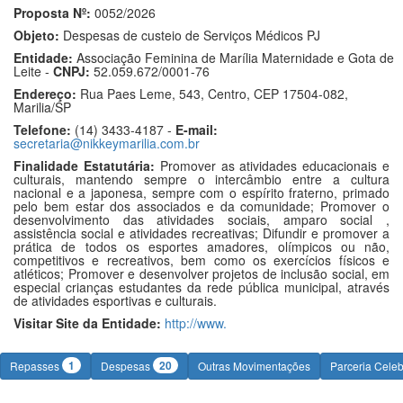
Proposta Nº:
0052/2026
Objeto:
Despesas de custeio de Serviços Médicos PJ
Entidade:
Associação Feminina de Marília Maternidade e Gota de
Leite -
CNPJ:
52.059.672/0001-76
Endereço:
Rua Paes Leme, 543, Centro, CEP 17504-082,
Marilia/SP
Telefone:
(14) 3433-4187 -
E-mail:
secretaria@nikkeymarilia.com.br
Finalidade Estatutária:
Promover as atividades educacionais e
culturais, mantendo sempre o intercâmbio entre a cultura
nacional e a japonesa, sempre com o espírito fraterno, primado
pelo bem estar dos associados e da comunidade; Promover o
desenvolvimento das atividades sociais, amparo social ,
assistência social e atividades recreativas; Difundir e promover a
prática de todos os esportes amadores, olímpicos ou não,
competitivos e recreativos, bem como os exercícios físicos e
atléticos; Promover e desenvolver projetos de inclusão social, em
especial crianças estudantes da rede pública municipal, através
de atividades esportivas e culturais.
Visitar Site da Entidade:
http://www.
1
20
Repasses
Despesas
Outras Movimentações
Parceria Cele