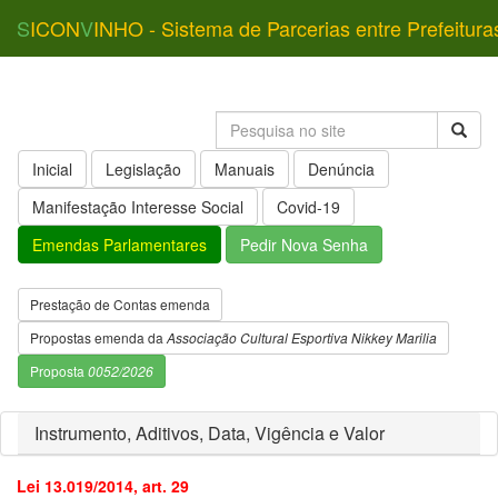
S
ICON
V
INHO - Sistema de Parcerias entre Prefeitura
Inicial
Legislação
Manuais
Denúncia
Manifestação Interesse Social
Covid-19
Emendas Parlamentares
Pedir Nova Senha
Prestação de Contas emenda
Propostas emenda da
Associação Cultural Esportiva Nikkey Marilia
Proposta
0052/2026
Instrumento, Aditivos, Data, Vigência e Valor
Lei 13.019/2014, art. 29