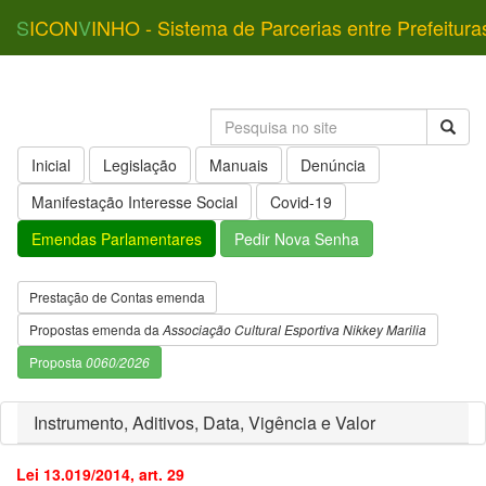
S
ICON
V
INHO - Sistema de Parcerias entre Prefeitura
Inicial
Legislação
Manuais
Denúncia
Manifestação Interesse Social
Covid-19
Emendas Parlamentares
Pedir Nova Senha
Prestação de Contas emenda
Propostas emenda da
Associação Cultural Esportiva Nikkey Marilia
Proposta
0060/2026
Instrumento, Aditivos, Data, Vigência e Valor
Lei 13.019/2014, art. 29