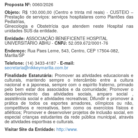
Proposta Nº:
0060/2026
Objeto:
R$ 130.000,00 (Centro e trinta mil reais) - CUSTEIO –
Prestação de serviços: serviços hospitalares como Plantões das
Pediatrias,
Ginecologia e Obstetrícia que atendem neste Hospital nas
unidades SUS da entidade.
Entidade:
ASSOCIAÇÃO BENEFICENTE HOSPITAL
UNIVERSITÁRIO ABHU -
CNPJ:
52.059.672/0001-76
Endereço:
Rua Paes Leme, 543, Centro, CEP 17504-082,
Marilia/SP
Telefone:
(14) 3433-4187 -
E-mail:
secretaria@nikkeymarilia.com.br
Finalidade Estatutária:
Promover as atividades educacionais e
culturais, mantendo sempre o intercâmbio entre a cultura
nacional e a japonesa, sempre com o espírito fraterno, primado
pelo bem estar dos associados e da comunidade; Promover o
desenvolvimento das atividades sociais, amparo social ,
assistência social e atividades recreativas; Difundir e promover a
prática de todos os esportes amadores, olímpicos ou não,
competitivos e recreativos, bem como os exercícios físicos e
atléticos; Promover e desenvolver projetos de inclusão social, em
especial crianças estudantes da rede pública municipal, através
de atividades esportivas e culturais.
Visitar Site da Entidade:
http://www.