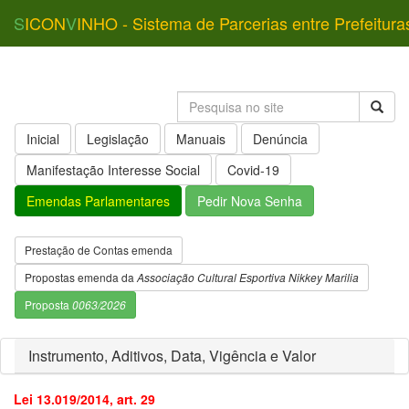
S
ICON
V
INHO - Sistema de Parcerias entre Prefeitura
Inicial
Legislação
Manuais
Denúncia
Manifestação Interesse Social
Covid-19
Emendas Parlamentares
Pedir Nova Senha
Prestação de Contas emenda
Propostas emenda da
Associação Cultural Esportiva Nikkey Marilia
Proposta
0063/2026
Instrumento, Aditivos, Data, Vigência e Valor
Lei 13.019/2014, art. 29