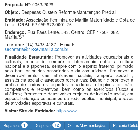
Proposta Nº:
0063/2026
Objeto:
Despesas Custeio Reforma/Manutenção Predial
Entidade:
Associação Feminina de Marília Maternidade e Gota de
Leite -
CNPJ:
52.059.672/0001-76
Endereço:
Rua Paes Leme, 543, Centro, CEP 17504-082,
Marilia/SP
Telefone:
(14) 3433-4187 -
E-mail:
secretaria@nikkeymarilia.com.br
Finalidade Estatutária:
Promover as atividades educacionais e
culturais, mantendo sempre o intercâmbio entre a cultura
nacional e a japonesa, sempre com o espírito fraterno, primado
pelo bem estar dos associados e da comunidade; Promover o
desenvolvimento das atividades sociais, amparo social ,
assistência social e atividades recreativas; Difundir e promover a
prática de todos os esportes amadores, olímpicos ou não,
competitivos e recreativos, bem como os exercícios físicos e
atléticos; Promover e desenvolver projetos de inclusão social, em
especial crianças estudantes da rede pública municipal, através
de atividades esportivas e culturais.
Visitar Site da Entidade:
http://www.
1
42
Repasses
Despesas
Outras Movimentações
Parceria Cele