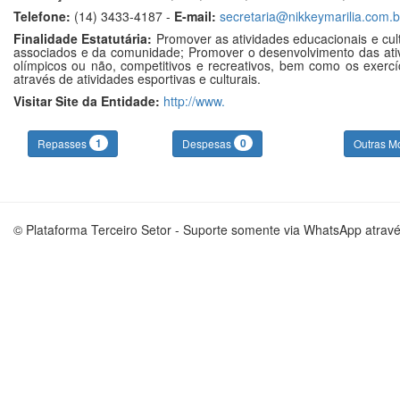
Telefone:
(14) 3433-4187 -
E-mail:
secretaria@nikkeymarilia.com.b
Finalidade Estatutária:
Promover as atividades educacionais e cult
associados e da comunidade; Promover o desenvolvimento das ativid
olímpicos ou não, competitivos e recreativos, bem como os exercíc
através de atividades esportivas e culturais.
Visitar Site da Entidade:
http://www.
1
0
Repasses
Despesas
Outras M
© Plataforma Terceiro Setor - Suporte somente via WhatsApp atrav