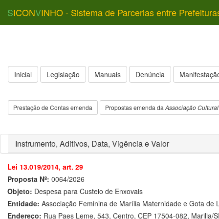
S
ICON
V
INHO - Sistema de Parcerias entre Prefeitura
Inicial
Legislação
Manuais
Denúncia
Manifestação
Prestação de Contas emenda
Propostas emenda da
Associação Cultural
Instrumento, Aditivos, Data, Vigência e Valor
Lei 13.019/2014, art. 29
Proposta Nº:
0064/2026
Objeto:
Despesa para Custeio de Enxovais
Entidade:
Associação Feminina de Marília Maternidade e Gota de L
Endereço:
Rua Paes Leme, 543, Centro, CEP 17504-082, Marilia/