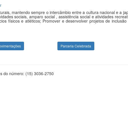
r
urais, mantendo sempre o intercâmbio entre a cultura nacional e a ja
ades sociais, amparo social , assistência social e atividades recreat
ios físicos e atléticos; Promover e desenvolver projetos de inclusão 
ovimentações
Parceria Celebrada
és do número: (15) 3036-2750