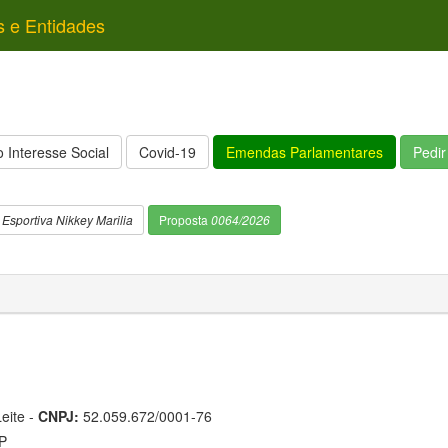
s e Entidades
 Interesse Social
Covid-19
Emendas Parlamentares
Pedi
 Esportiva Nikkey Marilia
Proposta
0064/2026
eite -
CNPJ:
52.059.672/0001-76
SP