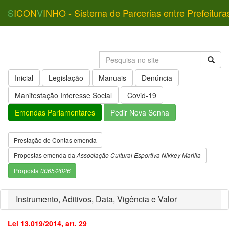
S
ICON
V
INHO - Sistema de Parcerias entre Prefeitura
Inicial
Legislação
Manuais
Denúncia
Manifestação Interesse Social
Covid-19
Emendas Parlamentares
Pedir Nova Senha
Prestação de Contas emenda
Propostas emenda da
Associação Cultural Esportiva Nikkey Marilia
Proposta
0065/2026
Instrumento, Aditivos, Data, Vigência e Valor
Lei 13.019/2014, art. 29