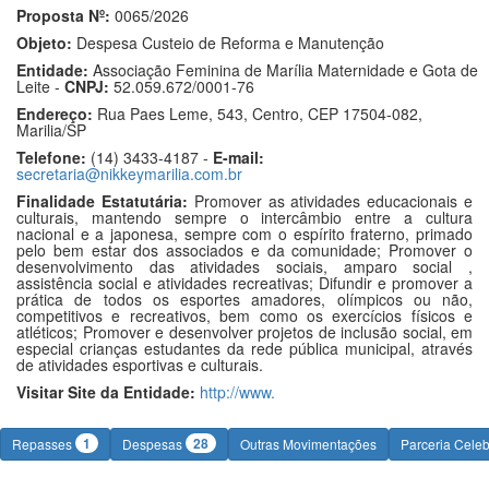
Proposta Nº:
0065/2026
Objeto:
Despesa Custeio de Reforma e Manutenção
Entidade:
Associação Feminina de Marília Maternidade e Gota de
Leite -
CNPJ:
52.059.672/0001-76
Endereço:
Rua Paes Leme, 543, Centro, CEP 17504-082,
Marilia/SP
Telefone:
(14) 3433-4187 -
E-mail:
secretaria@nikkeymarilia.com.br
Finalidade Estatutária:
Promover as atividades educacionais e
culturais, mantendo sempre o intercâmbio entre a cultura
nacional e a japonesa, sempre com o espírito fraterno, primado
pelo bem estar dos associados e da comunidade; Promover o
desenvolvimento das atividades sociais, amparo social ,
assistência social e atividades recreativas; Difundir e promover a
prática de todos os esportes amadores, olímpicos ou não,
competitivos e recreativos, bem como os exercícios físicos e
atléticos; Promover e desenvolver projetos de inclusão social, em
especial crianças estudantes da rede pública municipal, através
de atividades esportivas e culturais.
Visitar Site da Entidade:
http://www.
1
28
Repasses
Despesas
Outras Movimentações
Parceria Cele