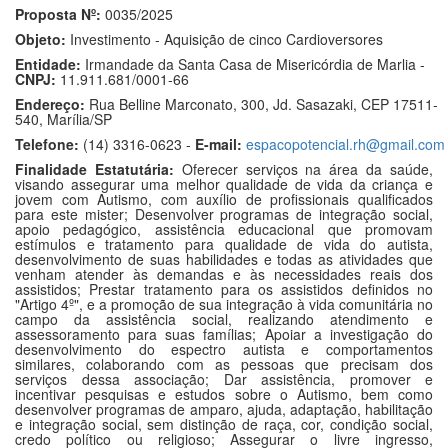
Proposta Nº:
0035/2025
Objeto:
Investimento - Aquisição de cinco Cardioversores
Entidade:
Irmandade da Santa Casa de Misericórdia de Marlia -
CNPJ:
11.911.681/0001-66
Endereço:
Rua Belline Marconato, 300, Jd. Sasazaki, CEP 17511-
540, Marília/SP
Telefone:
(14) 3316-0623 -
E-mail:
espacopotencial.rh@gmail.com
Finalidade Estatutária:
Oferecer serviços na área da saúde,
visando assegurar uma melhor qualidade de vida da criança e
jovem com Autismo, com auxílio de profissionais qualificados
para este mister; Desenvolver programas de integração social,
apoio pedagógico, assistência educacional que promovam
estímulos e tratamento para qualidade de vida do autista,
desenvolvimento de suas habilidades e todas as atividades que
venham atender às demandas e às necessidades reais dos
assistidos; Prestar tratamento para os assistidos definidos no
"Artigo 4º", e a promoção de sua integração à vida comunitária no
campo da assistência social, realizando atendimento e
assessoramento para suas famílias; Apoiar a investigação do
desenvolvimento do espectro autista e comportamentos
similares, colaborando com as pessoas que precisam dos
serviços dessa associação; Dar assistência, promover e
incentivar pesquisas e estudos sobre o Autismo, bem como
desenvolver programas de amparo, ajuda, adaptação, habilitação
e integração social, sem distinção de raça, cor, condição social,
credo político ou religioso; Assegurar o livre ingresso,