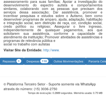
assessoramento para suas famílias; Apoiar a investigação do
desenvolvimento do espectro autista e comportamentos
similares, colaborando com as pessoas que precisam dos
serviços dessa associação; Dar assistência, promover e
incentivar pesquisas e estudos sobre o Autismo, bem como
desenvolver programas de amparo, ajuda, adaptação, habilitação
e integração social, sem distinção de raça, cor, condição social,
credo político ou religioso; Assegurar o livre ingresso,
independentemente de quaisquer pagamentos, aos que
solicitarem sua assistência, conforme a capacidade de
atendimento da instituição; Promover atividades de assistências e
programas de relevância pública e
social no trabalho com autistas
Visitar Site da Entidade:
http://www.
1
110
Repasses
Despesas
Outras Movimentações
Parceria Cel
© Plataforma Terceiro Setor - Suporte somente via WhatsApp
através do número: (15) 3036-2750
Tempo de execução: 0.2889 segundos. Memória usada: 0.75 MB