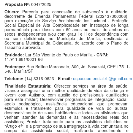
Proposta Nº:
0047/2025
Objeto:
Parceria para concessão de subvenção à entidade,
decorrente de Emenda Parlamentar Federal (202437300006),
para execução de Serviço Acolhimento Institucional - Proteção
Social Especial de Alta Complexidade em Instituição de longa
permanência para idosos com 60 anos ou mais, de ambos os
sexos, independentes e/ou com grau I e II de dependência com
ou sem deficiência, no Município de Marília, destinada à
Secretaria Municipal da Cidadania, de acordo com o Plano de
Trabalho aprovado.
Entidade:
Lar São Vicente de Paulo de Marilia -
CNPJ:
11.911.681/0001-66
Endereço:
Rua Belline Marconato, 300, Jd. Sasazaki, CEP 17511-
540, Marília/SP
Telefone:
(14) 3316-0623 -
E-mail:
espacopotencial.rh@gmail.com
Finalidade Estatutária:
Oferecer serviços na área da saúde,
visando assegurar uma melhor qualidade de vida da criança e
jovem com Autismo, com auxílio de profissionais qualificados
para este mister; Desenvolver programas de integração social,
apoio pedagógico, assistência educacional que promovam
estímulos e tratamento para qualidade de vida do autista,
desenvolvimento de suas habilidades e todas as atividades que
venham atender às demandas e às necessidades reais dos
assistidos; Prestar tratamento para os assistidos definidos no
"Artigo 4º", e a promoção de sua integração à vida comunitária no
campo da assistência social, realizando atendimento e