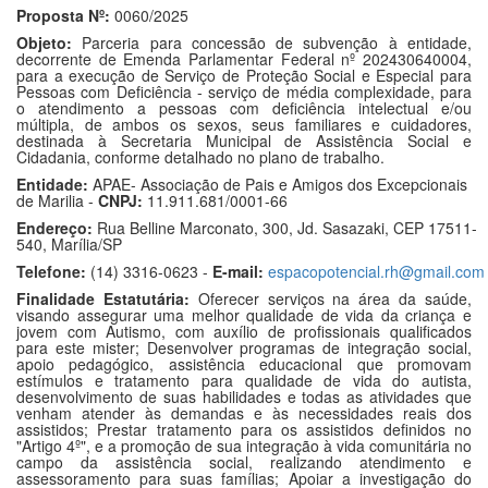
Proposta Nº:
0060/2025
Objeto:
Parceria para concessão de subvenção à entidade,
decorrente de Emenda Parlamentar Federal nº 202430640004,
para a execução de Serviço de Proteção Social e Especial para
Pessoas com Deficiência - serviço de média complexidade, para
o atendimento a pessoas com deficiência intelectual e/ou
múltipla, de ambos os sexos, seus familiares e cuidadores,
destinada à Secretaria Municipal de Assistência Social e
Cidadania, conforme detalhado no plano de trabalho.
Entidade:
APAE- Associação de Pais e Amigos dos Excepcionais
de Marilia -
CNPJ:
11.911.681/0001-66
Endereço:
Rua Belline Marconato, 300, Jd. Sasazaki, CEP 17511-
540, Marília/SP
Telefone:
(14) 3316-0623 -
E-mail:
espacopotencial.rh@gmail.com
Finalidade Estatutária:
Oferecer serviços na área da saúde,
visando assegurar uma melhor qualidade de vida da criança e
jovem com Autismo, com auxílio de profissionais qualificados
para este mister; Desenvolver programas de integração social,
apoio pedagógico, assistência educacional que promovam
estímulos e tratamento para qualidade de vida do autista,
desenvolvimento de suas habilidades e todas as atividades que
venham atender às demandas e às necessidades reais dos
assistidos; Prestar tratamento para os assistidos definidos no
"Artigo 4º", e a promoção de sua integração à vida comunitária no
campo da assistência social, realizando atendimento e
assessoramento para suas famílias; Apoiar a investigação do