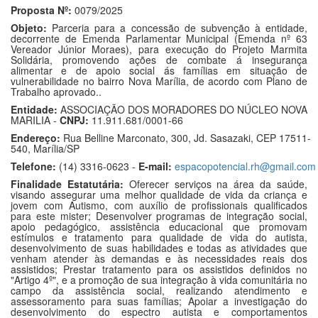
Proposta Nº:
0079/2025
Objeto:
Parceria para a concessão de subvenção à entidade,
decorrente de Emenda Parlamentar Municipal (Emenda nº 63
Vereador Júnior Moraes), para execução do Projeto Marmita
Solidária, promovendo ações de combate á insegurança
alimentar e de apoio social ás famílias em situação de
vulnerabilidade no bairro Nova Marília, de acordo com Plano de
Trabalho aprovado..
Entidade:
ASSOCIAÇÃO DOS MORADORES DO NÚCLEO NOVA
MARILIA -
CNPJ:
11.911.681/0001-66
Endereço:
Rua Belline Marconato, 300, Jd. Sasazaki, CEP 17511-
540, Marília/SP
Telefone:
(14) 3316-0623 -
E-mail:
espacopotencial.rh@gmail.com
Finalidade Estatutária:
Oferecer serviços na área da saúde,
visando assegurar uma melhor qualidade de vida da criança e
jovem com Autismo, com auxílio de profissionais qualificados
para este mister; Desenvolver programas de integração social,
apoio pedagógico, assistência educacional que promovam
estímulos e tratamento para qualidade de vida do autista,
desenvolvimento de suas habilidades e todas as atividades que
venham atender às demandas e às necessidades reais dos
assistidos; Prestar tratamento para os assistidos definidos no
"Artigo 4º", e a promoção de sua integração à vida comunitária no
campo da assistência social, realizando atendimento e
assessoramento para suas famílias; Apoiar a investigação do
desenvolvimento do espectro autista e comportamentos