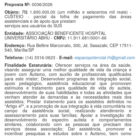
Proposta Nº:
0036/2026
Objeto:
R$ 1.600.000,00 (um milhão e seiscentos mil reais) -
CUSTEIO - parcial da folha de pagamento das áreas
assistenciais e de apoio que prestam
serviços aos usuários do SUS
Entidade:
ASSOCIAÇÃO BENEFICENTE HOSPITAL
UNIVERSITÁRIO ABHU -
CNPJ:
11.911.681/0001-66
Endereço:
Rua Belline Marconato, 300, Jd. Sasazaki, CEP 17511-
540, Marília/SP
Telefone:
(14) 3316-0623 -
E-mail:
espacopotencial.rh@gmail.com
Finalidade Estatutária:
Oferecer serviços na área da saúde,
visando assegurar uma melhor qualidade de vida da criança e
jovem com Autismo, com auxílio de profissionais qualificados
para este mister; Desenvolver programas de integração social,
apoio pedagógico, assistência educacional que promovam
estímulos e tratamento para qualidade de vida do autista,
desenvolvimento de suas habilidades e todas as atividades que
venham atender às demandas e às necessidades reais dos
assistidos; Prestar tratamento para os assistidos definidos no
"Artigo 4º", e a promoção de sua integração à vida comunitária no
campo da assistência social, realizando atendimento e
assessoramento para suas famílias; Apoiar a investigação do
desenvolvimento do espectro autista e comportamentos
similares, colaborando com as pessoas que precisam dos
serviços dessa associação; Dar assistência, promover e
incentivar pesquisas e estudos sobre o Autismo, bem como