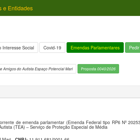
s e Entidades
 Interesse Social
Covid-19
Emendas Parlamentares
Pedi
e Amigos do Autista Espaço Potencial Mari
Proposta
0040/2026
corrente de emenda parlamentar (Emenda Federal tipo RP6 Nº 2025
utista (TEA) – Serviço de Proteção Especial de Média
l Mari -
CNPJ:
11.911.681/0001-66