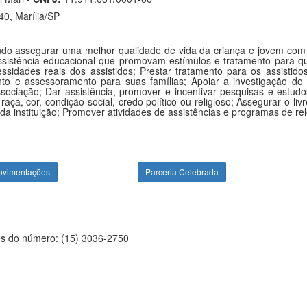
0, Marília/SP
do assegurar uma melhor qualidade de vida da criança e jovem com Au
ssistência educacional que promovam estímulos e tratamento para qua
dades reais dos assistidos; Prestar tratamento para os assistidos
nto e assessoramento para suas famílias; Apoiar a investigação do
sociação; Dar assistência, promover e incentivar pesquisas e estu
e raça, cor, condição social, credo político ou religioso; Assegurar o
da instituição; Promover atividades de assistências e programas de rel
ovimentações
Parceria Celebrada
és do número: (15) 3036-2750