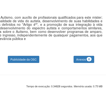
tismo, com auxílio de profissionais qualificados para este mister;
lidade de vida do autista, desenvolvimento de suas habilidades e
 definidos no "Artigo 4º", e a promoção de sua integração à vida
 desenvolvimento do espectro autista e comportamentos similares,
dos sobre o Autismo, bem como desenvolver programas de amparo,
 livre ingresso, independentemente de quaisquer pagamentos, aos que
evância pública e
0
Publicidade da OSC
Anexos
Tempo de execução: 0.34828 segundos. Memória usada: 0.75 MB