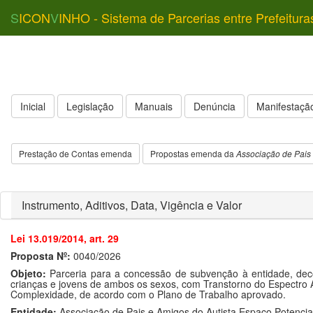
S
ICON
V
INHO - Sistema de Parcerias entre Prefeitura
Inicial
Legislação
Manuais
Denúncia
Manifestação
Prestação de Contas emenda
Propostas emenda da
Associação de Pais 
Instrumento, Aditivos, Data, Vigência e Valor
Lei 13.019/2014, art. 29
Proposta Nº:
0040/2026
Objeto:
Parceria para a concessão de subvenção à entidade, de
crianças e jovens de ambos os sexos, com Transtorno do Espectro A
Complexidade, de acordo com o Plano de Trabalho aprovado.
Entidade:
Associação de Pais e Amigos do Autista Espaço Potencia