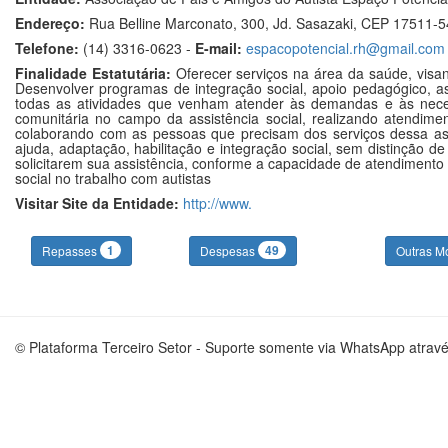
Endereço:
Rua Belline Marconato, 300, Jd. Sasazaki, CEP 17511-54
Telefone:
(14) 3316-0623 -
E-mail:
espacopotencial.rh@gmail.com
Finalidade Estatutária:
Oferecer serviços na área da saúde, visan
Desenvolver programas de integração social, apoio pedagógico, a
todas as atividades que venham atender às demandas e às necessi
comunitária no campo da assistência social, realizando atendime
colaborando com as pessoas que precisam dos serviços dessa as
ajuda, adaptação, habilitação e integração social, sem distinção d
solicitarem sua assistência, conforme a capacidade de atendimento 
social no trabalho com autistas
Visitar Site da Entidade:
http://www.
1
49
Repasses
Despesas
Outras M
© Plataforma Terceiro Setor - Suporte somente via WhatsApp atrav