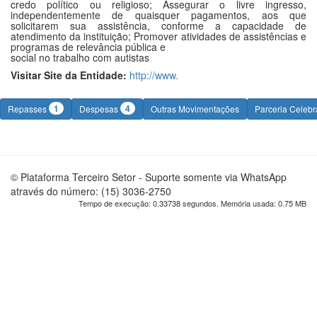
credo político ou religioso; Assegurar o livre ingresso,
independentemente de quaisquer pagamentos, aos que
solicitarem sua assistência, conforme a capacidade de
atendimento da instituição; Promover atividades de assistências e
programas de relevância pública e
social no trabalho com autistas
Visitar Site da Entidade:
http://www.
1
4
Repasses
Despesas
Outras Movimentações
Parceria Celeb
© Plataforma Terceiro Setor - Suporte somente via WhatsApp
através do número: (15) 3036-2750
Tempo de execução: 0.33738 segundos. Memória usada: 0.75 MB