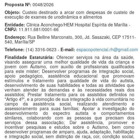
Proposta Nº:
0048/2026
Objeto:
Custeio destinado a arcar com despesas de custeio de
execução de exames de urodinâmica e alimentos
Entidade:
Clinica Aconchego/HEM Hospital Espírita de Marília -
CNPJ:
11.911.681/0001-66
Endereço:
Rua Belline Marconato, 300, Jd. Sasazaki, CEP 17511-
540, Marília/SP
Telefone:
(14) 3316-0623 -
E-mail:
espacopotencial.rh@gmail.com
Finalidade Estatutária:
Oferecer serviços na área da saúde,
visando assegurar uma melhor qualidade de vida da criança e
jovem com Autismo, com auxílio de profissionais qualificados
para este mister; Desenvolver programas de integração social,
apoio pedagógico, assistência educacional que promovam
estímulos e tratamento para qualidade de vida do autista,
desenvolvimento de suas habilidades e todas as atividades que
venham atender às demandas e às necessidades reais dos
assistidos; Prestar tratamento para os assistidos definidos no
"Artigo 4º", e a promoção de sua integração à vida comunitária no
campo da assistência social, realizando atendimento e
assessoramento para suas famílias; Apoiar a investigação do
desenvolvimento do espectro autista e comportamentos
similares, colaborando com as pessoas que precisam dos
serviços dessa associação; Dar assistência, promover e
incentivar pesquisas e estudos sobre o Autismo, bem como
desenvolver programas de amparo, ajuda, adaptação, habilitação
e integração social, sem distinção de raça, cor, condição social,