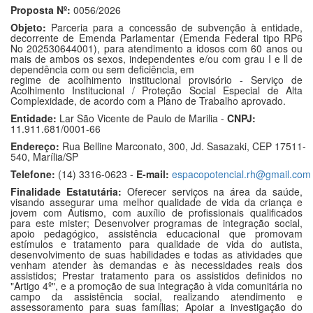
Proposta Nº:
0056/2026
Objeto:
Parceria para a concessão de subvenção à entidade,
decorrente de Emenda Parlamentar (Emenda Federal tipo RP6
No 202530644001), para atendimento a idosos com 60 anos ou
mais de ambos os sexos, independentes e/ou com grau I e ll de
dependência com ou sem deficiência, em
regime de acolhimento institucional provisório - Serviço de
Acolhimento Institucional / Proteção Social Especial de Alta
Complexidade, de acordo com a Plano de Trabalho aprovado.
Entidade:
Lar São Vicente de Paulo de Marilia -
CNPJ:
11.911.681/0001-66
Endereço:
Rua Belline Marconato, 300, Jd. Sasazaki, CEP 17511-
540, Marília/SP
Telefone:
(14) 3316-0623 -
E-mail:
espacopotencial.rh@gmail.com
Finalidade Estatutária:
Oferecer serviços na área da saúde,
visando assegurar uma melhor qualidade de vida da criança e
jovem com Autismo, com auxílio de profissionais qualificados
para este mister; Desenvolver programas de integração social,
apoio pedagógico, assistência educacional que promovam
estímulos e tratamento para qualidade de vida do autista,
desenvolvimento de suas habilidades e todas as atividades que
venham atender às demandas e às necessidades reais dos
assistidos; Prestar tratamento para os assistidos definidos no
"Artigo 4º", e a promoção de sua integração à vida comunitária no
campo da assistência social, realizando atendimento e
assessoramento para suas famílias; Apoiar a investigação do