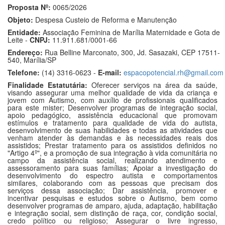
Proposta Nº:
0065/2026
Objeto:
Despesa Custeio de Reforma e Manutenção
Entidade:
Associação Feminina de Marília Maternidade e Gota de
Leite -
CNPJ:
11.911.681/0001-66
Endereço:
Rua Belline Marconato, 300, Jd. Sasazaki, CEP 17511-
540, Marília/SP
Telefone:
(14) 3316-0623 -
E-mail:
espacopotencial.rh@gmail.com
Finalidade Estatutária:
Oferecer serviços na área da saúde,
visando assegurar uma melhor qualidade de vida da criança e
jovem com Autismo, com auxílio de profissionais qualificados
para este mister; Desenvolver programas de integração social,
apoio pedagógico, assistência educacional que promovam
estímulos e tratamento para qualidade de vida do autista,
desenvolvimento de suas habilidades e todas as atividades que
venham atender às demandas e às necessidades reais dos
assistidos; Prestar tratamento para os assistidos definidos no
"Artigo 4º", e a promoção de sua integração à vida comunitária no
campo da assistência social, realizando atendimento e
assessoramento para suas famílias; Apoiar a investigação do
desenvolvimento do espectro autista e comportamentos
similares, colaborando com as pessoas que precisam dos
serviços dessa associação; Dar assistência, promover e
incentivar pesquisas e estudos sobre o Autismo, bem como
desenvolver programas de amparo, ajuda, adaptação, habilitação
e integração social, sem distinção de raça, cor, condição social,
credo político ou religioso; Assegurar o livre ingresso,