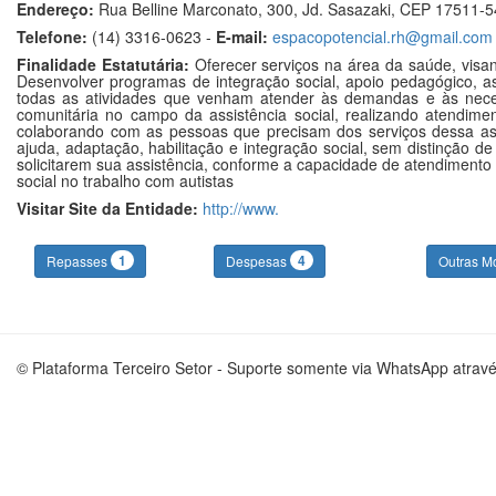
Endereço:
Rua Belline Marconato, 300, Jd. Sasazaki, CEP 17511-54
Telefone:
(14) 3316-0623 -
E-mail:
espacopotencial.rh@gmail.com
Finalidade Estatutária:
Oferecer serviços na área da saúde, visan
Desenvolver programas de integração social, apoio pedagógico, a
todas as atividades que venham atender às demandas e às necessi
comunitária no campo da assistência social, realizando atendime
colaborando com as pessoas que precisam dos serviços dessa as
ajuda, adaptação, habilitação e integração social, sem distinção d
solicitarem sua assistência, conforme a capacidade de atendimento 
social no trabalho com autistas
Visitar Site da Entidade:
http://www.
1
4
Repasses
Despesas
Outras M
© Plataforma Terceiro Setor - Suporte somente via WhatsApp atrav