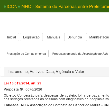
S
ICON
V
INHO - Sistema de Parcerias entre Prefeitura
Inicial
Legislação
Manuais
Denúncia
Manifestação
Prestação de Contas emenda
Propostas emenda da
Associação de Pais 
Instrumento, Aditivos, Data, Vigência e Valor
Lei 13.019/2014, art. 29
Proposta Nº:
0076/2026
Objeto:
Concessão para despesas de custeio, folha de pagamento 
dos serviços prestados às pessoas com diagnóstico de neoplasia ma
Entidade:
ACC- Associação de Combate ao Câncer de Marilia -
CN