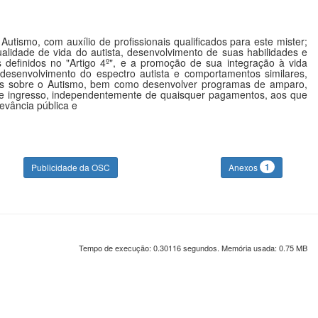
tismo, com auxílio de profissionais qualificados para este mister;
lidade de vida do autista, desenvolvimento de suas habilidades e
 definidos no "Artigo 4º", e a promoção de sua integração à vida
 desenvolvimento do espectro autista e comportamentos similares,
dos sobre o Autismo, bem como desenvolver programas de amparo,
 livre ingresso, independentemente de quaisquer pagamentos, aos que
evância pública e
1
Publicidade da OSC
Anexos
Tempo de execução: 0.30116 segundos. Memória usada: 0.75 MB