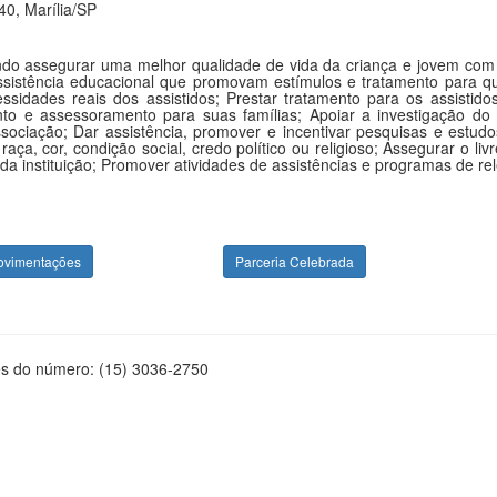
0, Marília/SP
do assegurar uma melhor qualidade de vida da criança e jovem com Au
ssistência educacional que promovam estímulos e tratamento para qua
dades reais dos assistidos; Prestar tratamento para os assistidos
nto e assessoramento para suas famílias; Apoiar a investigação do
sociação; Dar assistência, promover e incentivar pesquisas e estu
e raça, cor, condição social, credo político ou religioso; Assegurar o
da instituição; Promover atividades de assistências e programas de rel
ovimentações
Parceria Celebrada
és do número: (15) 3036-2750