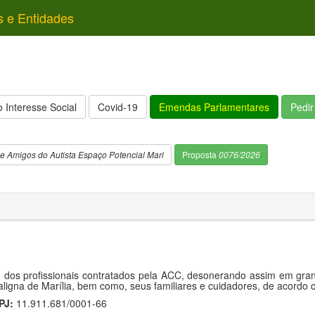
s e Entidades
 Interesse Social
Covid-19
Emendas Parlamentares
Pedi
e Amigos do Autista Espaço Potencial Mari
Proposta
0076/2026
dos profissionais contratados pela ACC, desonerando assim em grand
ligna de Marília, bem como, seus familiares e cuidadores, de acordo
PJ:
11.911.681/0001-66