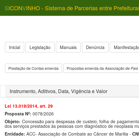
S
ICON
V
INHO - Sistema de Parcerias entre Prefeitura
Inicial
Legislação
Manuais
Denúncia
Manifestação
Prestação de Contas emenda
Propostas emenda da
Associação de Pais 
Instrumento, Aditivos, Data, Vigência e Valor
Lei 13.019/2014, art. 29
Proposta Nº:
0078/2026
Objeto:
Concessão para despesas de custeio, folha de pagamento 
dos serviços prestados às pessoas com diagnóstico de neoplasia ma
Entidade:
ACC- Associação de Combate ao Câncer de Marilia -
CN