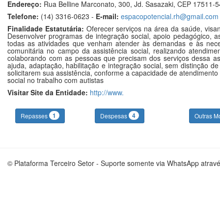
Endereço:
Rua Belline Marconato, 300, Jd. Sasazaki, CEP 17511-54
Telefone:
(14) 3316-0623 -
E-mail:
espacopotencial.rh@gmail.com
Finalidade Estatutária:
Oferecer serviços na área da saúde, visan
Desenvolver programas de integração social, apoio pedagógico, a
todas as atividades que venham atender às demandas e às necessi
comunitária no campo da assistência social, realizando atendime
colaborando com as pessoas que precisam dos serviços dessa as
ajuda, adaptação, habilitação e integração social, sem distinção d
solicitarem sua assistência, conforme a capacidade de atendimento 
social no trabalho com autistas
Visitar Site da Entidade:
http://www.
1
4
Repasses
Despesas
Outras M
© Plataforma Terceiro Setor - Suporte somente via WhatsApp atrav