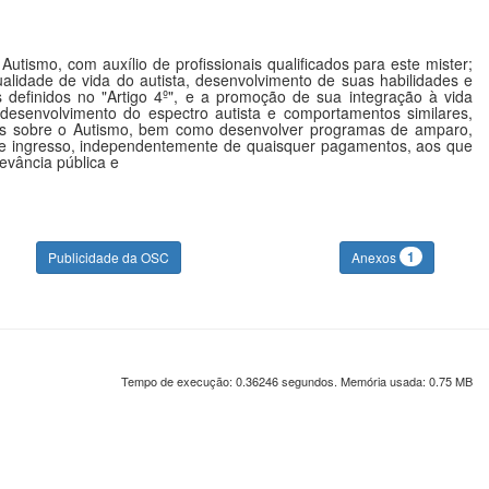
tismo, com auxílio de profissionais qualificados para este mister;
lidade de vida do autista, desenvolvimento de suas habilidades e
 definidos no "Artigo 4º", e a promoção de sua integração à vida
 desenvolvimento do espectro autista e comportamentos similares,
dos sobre o Autismo, bem como desenvolver programas de amparo,
 livre ingresso, independentemente de quaisquer pagamentos, aos que
evância pública e
1
Publicidade da OSC
Anexos
Tempo de execução: 0.36246 segundos. Memória usada: 0.75 MB