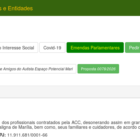
s e Entidades
 Interesse Social
Covid-19
Emendas Parlamentares
Pedi
e Amigos do Autista Espaço Potencial Mari
Proposta
0078/2026
dos profissionais contratados pela ACC, desonerando assim em grand
ligna de Marília, bem como, seus familiares e cuidadores, de acordo
PJ:
11.911.681/0001-66