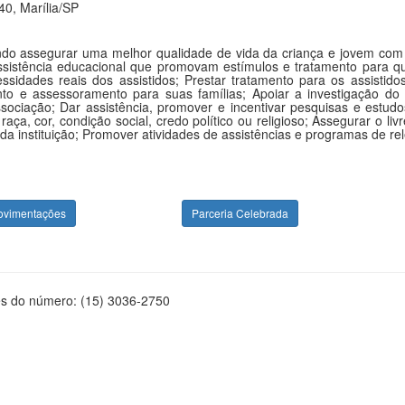
0, Marília/SP
do assegurar uma melhor qualidade de vida da criança e jovem com Au
ssistência educacional que promovam estímulos e tratamento para qua
dades reais dos assistidos; Prestar tratamento para os assistidos
nto e assessoramento para suas famílias; Apoiar a investigação do
sociação; Dar assistência, promover e incentivar pesquisas e estu
e raça, cor, condição social, credo político ou religioso; Assegurar o
da instituição; Promover atividades de assistências e programas de rel
ovimentações
Parceria Celebrada
és do número: (15) 3036-2750