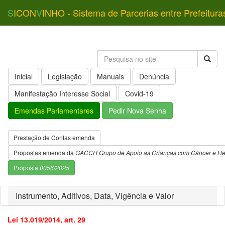
S
ICON
V
INHO - Sistema de Parcerias entre Prefeitura
Inicial
Legislação
Manuais
Denúncia
Manifestação Interesse Social
Covid-19
Emendas Parlamentares
Pedir Nova Senha
Prestação de Contas emenda
Propostas emenda da
GACCH Grupo de Apoio as Crianças com Câncer e H
Proposta
0056/2025
Instrumento, Aditivos, Data, Vigência e Valor
Lei 13.019/2014, art. 29