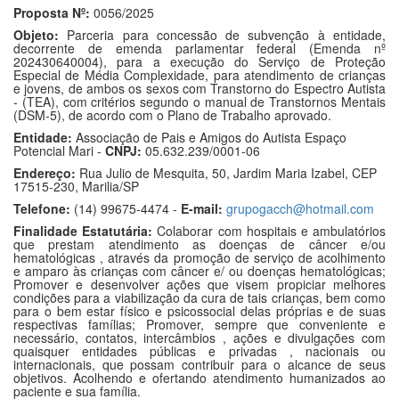
Proposta Nº:
0056/2025
Objeto:
Parceria para concessão de subvenção à entidade,
decorrente de emenda parlamentar federal (Emenda nº
202430640004), para a execução do Serviço de Proteção
Especial de Média Complexidade, para atendimento de crianças
e jovens, de ambos os sexos com Transtorno do Espectro Autista
- (TEA), com critérios segundo o manual de Transtornos Mentais
(DSM-5), de acordo com o Plano de Trabalho aprovado.
Entidade:
Associação de Pais e Amigos do Autista Espaço
Potencial Mari -
CNPJ:
05.632.239/0001-06
Endereço:
Rua Julio de Mesquita, 50, Jardim Maria Izabel, CEP
17515-230, Marilia/SP
Telefone:
(14) 99675-4474 -
E-mail:
grupogacch@hotmail.com
Finalidade Estatutária:
Colaborar com hospitais e ambulatórios
que prestam atendimento as doenças de câncer e/ou
hematológicas , através da promoção de serviço de acolhimento
e amparo às crianças com câncer e/ ou doenças hematológicas;
Promover e desenvolver ações que visem propiciar melhores
condições para a viabilização da cura de tais crianças, bem como
para o bem estar físico e psicossocial delas próprias e de suas
respectivas famílias; Promover, sempre que conveniente e
necessário, contatos, intercâmbios , ações e divulgações com
quaisquer entidades públicas e privadas , nacionais ou
internacionais, que possam contribuir para o alcance de seus
objetivos. Acolhendo e ofertando atendimento humanizados ao
paciente e sua família.