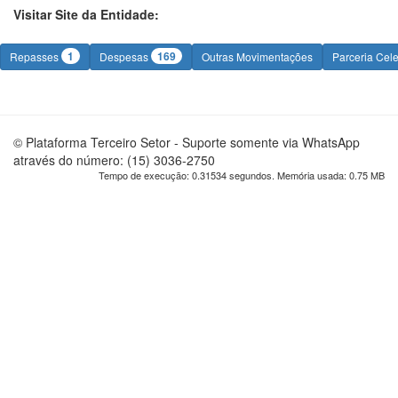
Visitar Site da Entidade:
1
169
Repasses
Despesas
Outras Movimentações
Parceria Cel
© Plataforma Terceiro Setor - Suporte somente via WhatsApp
através do número: (15) 3036-2750
Tempo de execução: 0.31534 segundos. Memória usada: 0.75 MB