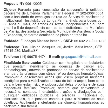
Proposta Nº:
0061/2025
Objeto:
Parceria para concessão de subvenção à entidade,
decorrente de Emenda Parlamentar Federal nº 202430640004,
com a finalidade de execução indireta de Serviço de acolhimento
Institucional - Instituição de Longa Permanência para idosos com
60 anos ou mais, de ambos os sexos, independentes e/ou com
grau I e II de dependência com ou sem deficiência, no Município
de Marília, destinada à Secretaria Municipal de Assistência Social
e Cidadania, conforme detalhado no plano de trabalho.
Entidade:
Fundação Mansão Ismael -
CNPJ:
05.632.239/0001-06
Endereço:
Rua Julio de Mesquita, 50, Jardim Maria Izabel, CEP
17515-230, Marilia/SP
Telefone:
(14) 99675-4474 -
E-mail:
grupogacch@hotmail.com
Finalidade Estatutária:
Colaborar com hospitais e ambulatórios
que prestam atendimento as doenças de câncer e/ou
hematológicas , através da promoção de serviço de acolhimento
e amparo às crianças com câncer e/ ou doenças hematológicas;
Promover e desenvolver ações que visem propiciar melhores
condições para a viabilização da cura de tais crianças, bem como
para o bem estar físico e psicossocial delas próprias e de suas
respectivas famílias; Promover, sempre que conveniente e
necessário, contatos, intercâmbios , ações e divulgações com
quaisquer entidades públicas e privadas , nacionais ou
internacionais, que possam contribuir para o alcance de seus
objetivos. Acolhendo e ofertando atendimento humanizados ao
paciente e sua família.