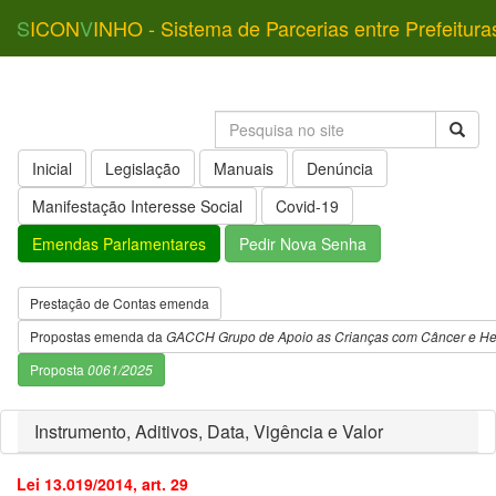
S
ICON
V
INHO - Sistema de Parcerias entre Prefeitura
Inicial
Legislação
Manuais
Denúncia
Manifestação Interesse Social
Covid-19
Emendas Parlamentares
Pedir Nova Senha
Prestação de Contas emenda
Propostas emenda da
GACCH Grupo de Apoio as Crianças com Câncer e H
Proposta
0061/2025
Instrumento, Aditivos, Data, Vigência e Valor
Lei 13.019/2014, art. 29