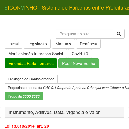
S
ICON
V
INHO - Sistema de Parcerias entre Prefeitura
Inicial
Legislação
Manuais
Denúncia
Manifestação Interesse Social
Covid-19
Emendas Parlamentares
Pedir Nova Senha
Prestação de Contas emenda
Propostas emenda da
GACCH Grupo de Apoio as Crianças com Câncer e H
Proposta
0030/2026
Instrumento, Aditivos, Data, Vigência e Valor
Lei 13.019/2014, art. 29