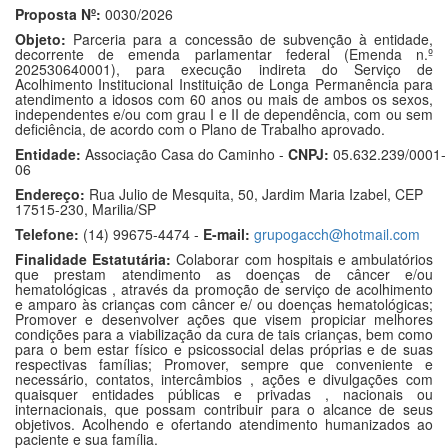
Proposta Nº:
0030/2026
Objeto:
Parceria para a concessão de subvenção à entidade,
decorrente de emenda parlamentar federal (Emenda n.º
202530640001), para execução indireta do Serviço de
Acolhimento Institucional Instituição de Longa Permanência para
atendimento a idosos com 60 anos ou mais de ambos os sexos,
independentes e/ou com grau I e II de dependência, com ou sem
deficiência, de acordo com o Plano de Trabalho aprovado.
Entidade:
Associação Casa do Caminho -
CNPJ:
05.632.239/0001-
06
Endereço:
Rua Julio de Mesquita, 50, Jardim Maria Izabel, CEP
17515-230, Marilia/SP
Telefone:
(14) 99675-4474 -
E-mail:
grupogacch@hotmail.com
Finalidade Estatutária:
Colaborar com hospitais e ambulatórios
que prestam atendimento as doenças de câncer e/ou
hematológicas , através da promoção de serviço de acolhimento
e amparo às crianças com câncer e/ ou doenças hematológicas;
Promover e desenvolver ações que visem propiciar melhores
condições para a viabilização da cura de tais crianças, bem como
para o bem estar físico e psicossocial delas próprias e de suas
respectivas famílias; Promover, sempre que conveniente e
necessário, contatos, intercâmbios , ações e divulgações com
quaisquer entidades públicas e privadas , nacionais ou
internacionais, que possam contribuir para o alcance de seus
objetivos. Acolhendo e ofertando atendimento humanizados ao
paciente e sua família.