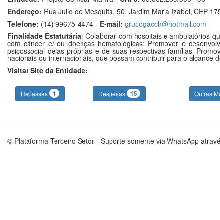
Endereço:
Rua Julio de Mesquita, 50, Jardim Maria Izabel, CEP 17
Telefone:
(14) 99675-4474 -
E-mail:
grupogacch@hotmail.com
Finalidade Estatutária:
Colaborar com hospitais e ambulatórios q
com câncer e/ ou doenças hematológicas; Promover e desenvolve
psicossocial delas próprias e de suas respectivas famílias; Prom
nacionais ou internacionais, que possam contribuir para o alcance 
Visitar Site da Entidade:
1
15
Repasses
Despesas
Outras M
© Plataforma Terceiro Setor - Suporte somente via WhatsApp atrav