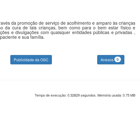
ravés da promoção de serviço de acolhimento e amparo às crianças
o da cura de tais crianças, bem como para o bem estar físico e
ações e divulgações com quaisquer entidades públicas e privadas ,
aciente e sua família.
0
Publicidade da OSC
Anexos
Tempo de execução: 0.32829 segundos. Memória usada: 0.75 MB