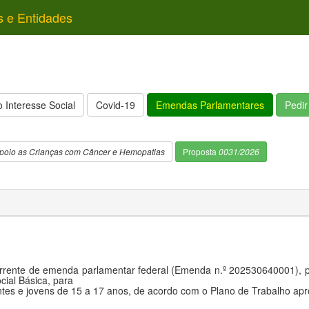
s e Entidades
 Interesse Social
Covid-19
Emendas Parlamentares
Pedi
oio as Crianças com Câncer e Hemopatias
Proposta
0031/2026
rrente de emenda parlamentar federal (Emenda n.º 202530640001), pa
cial Básica, para
ntes e jovens de 15 a 17 anos, de acordo com o Plano de Trabalho ap