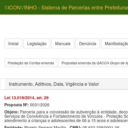
S
ICON
V
INHO - Sistema de Parcerias entre Prefeitura
Inicial
Legislação
Manuais
Denúncia
Manifestação
Prestação de Contas emenda
Propostas emenda da
GACCH Grupo de Ap
Instrumento, Aditivos, Data, Vigência e Valor
Lei 13.019/2014, art. 29
Proposta Nº:
0031/2026
Objeto:
Parceria para a concessão de subvenção à entidade, deco
Serviços de Convivência e Fortalecimento de Vínculos - Proteção So
atendimento a crianças e adolescentes de 06 a 15 anos e adolesce
Entidade:
Projeto Semear Marília -
CNPJ:
05.632.239/0001-06