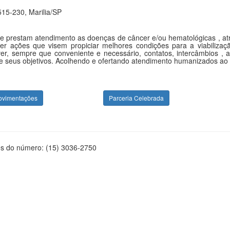
515-230, Marilia/SP
ue prestam atendimento as doenças de câncer e/ou hematológicas , at
r ações que visem propiciar melhores condições para a viabilizaçã
over, sempre que conveniente e necessário, contatos, intercâmbios , 
de seus objetivos. Acolhendo e ofertando atendimento humanizados ao p
ovimentações
Parceria Celebrada
és do número: (15) 3036-2750