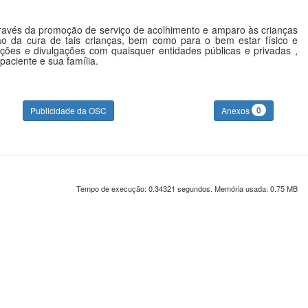
ravés da promoção de serviço de acolhimento e amparo às crianças
o da cura de tais crianças, bem como para o bem estar físico e
ações e divulgações com quaisquer entidades públicas e privadas ,
aciente e sua família.
0
Publicidade da OSC
Anexos
Tempo de execução: 0.34321 segundos. Memória usada: 0.75 MB