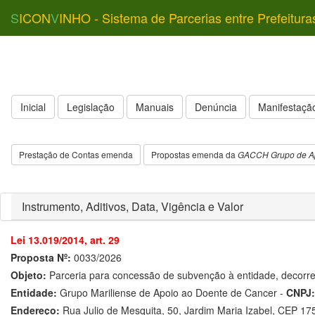
S
ICON
V
INHO - Sistema de Parcerias entre Prefeitura
Inicial
Legislação
Manuais
Denúncia
Manifestação
Prestação de Contas emenda
Propostas emenda da
GACCH Grupo de Ap
Instrumento, Aditivos, Data, Vigência e Valor
Lei 13.019/2014, art. 29
Proposta Nº:
0033/2026
Objeto:
Parceria para concessão de subvenção à entidade, decorr
Entidade:
Grupo Mariliense de Apoio ao Doente de Cancer -
CNPJ:
Endereço:
Rua Julio de Mesquita, 50, Jardim Maria Izabel, CEP 17