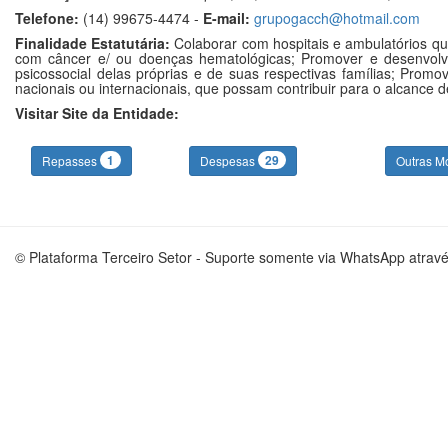
Telefone:
(14) 99675-4474 -
E-mail:
grupogacch@hotmail.com
Finalidade Estatutária:
Colaborar com hospitais e ambulatórios q
com câncer e/ ou doenças hematológicas; Promover e desenvolve
psicossocial delas próprias e de suas respectivas famílias; Prom
nacionais ou internacionais, que possam contribuir para o alcance 
Visitar Site da Entidade:
1
29
Repasses
Despesas
Outras M
© Plataforma Terceiro Setor - Suporte somente via WhatsApp atrav