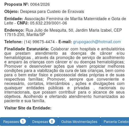
Proposta Nº:
0064/2026
Objeto:
Despesa para Custeio de Enxovais
Entidade:
Associação Feminina de Marília Maternidade e Gota de
Leite -
CNPJ:
05.632.239/0001-06
Endereço:
Rua Julio de Mesquita, 50, Jardim Maria Izabel, CEP
17515-230, Marilia/SP
Telefone:
(14) 99675-4474 -
E-mail:
grupogacch@hotmail.com
Finalidade Estatutária:
Colaborar com hospitais e ambulatórios
que prestam atendimento as doenças de câncer e/ou
hematológicas , através da promoção de serviço de acolhimento
e amparo às crianças com câncer e/ ou doenças hematológicas;
Promover e desenvolver ações que visem propiciar melhores
condições para a viabilização da cura de tais crianças, bem como
para o bem estar físico e psicossocial delas próprias e de suas
respectivas famílias; Promover, sempre que conveniente e
necessário, contatos, intercâmbios , ações e divulgações com
quaisquer entidades públicas e privadas , nacionais ou
internacionais, que possam contribuir para o alcance de seus
objetivos. Acolhendo e ofertando atendimento humanizados ao
paciente e sua família.
Visitar Site da Entidade:
1
0
Repasses
Despesas
Outras Movimentações
Parceria Celeb