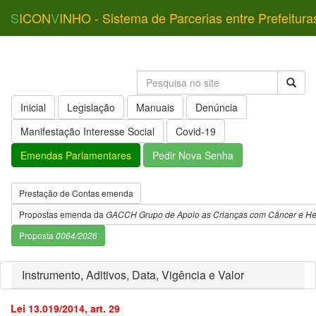
S
ICON
V
INHO - Sistema de Parcerias entre Prefeitura
Inicial
Legislação
Manuais
Denúncia
Manifestação Interesse Social
Covid-19
Emendas Parlamentares
Pedir Nova Senha
Prestação de Contas emenda
Propostas emenda da
GACCH Grupo de Apoio as Crianças com Câncer e H
Proposta
0064/2026
Instrumento, Aditivos, Data, Vigência e Valor
Lei 13.019/2014, art. 29