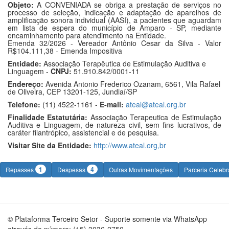
Objeto:
A CONVENIADA se obriga a prestação de serviços no
processo de seleção, indicação e adaptação de aparelhos de
amplificação sonora individual (AASI), a pacientes que aguardam
em lista de espera do município de Amparo - SP, mediante
encaminhamento para atendimento na Entidade.
Emenda 32/2026 - Vereador Antônio Cesar da Silva - Valor
R$104.111,38 - Emenda Impositiva
Entidade:
Associação Terapêutica de Estimulação Auditiva e
Linguagem -
CNPJ:
51.910.842/0001-11
Endereço:
Avenida Antonio Frederico Ozanam, 6561, Vila Rafael
de Oliveira, CEP 13201-125, Jundiaí/SP
Telefone:
(11) 4522-1161 -
E-mail:
ateal@ateal.org.br
Finalidade Estatutária:
Associação Terapeutica de Estimulação
Auditiva e Linguagem, de natureza civil, sem fins lucrativos, de
caráter filantrópico, assistencial e de pesquisa.
Visitar Site da Entidade:
http://www.ateal.org,br
1
4
Repasses
Despesas
Outras Movimentações
Parceria Celeb
© Plataforma Terceiro Setor - Suporte somente via WhatsApp