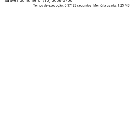
através do número: (15) 3036-2750
Tempo de execução: 0.37123 segundos. Memória usada: 1.25 MB