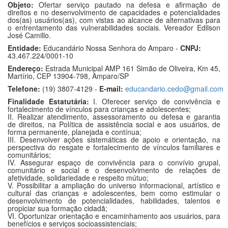
Objeto:
Ofertar serviço pautado na defesa e afirmação de
direitos e no desenvolvimento de capacidades e potencialidades
dos(as) usuários(as), com vistas ao alcance de alternativas para
o enfrentamento das vulnerabilidades sociais. Vereador Edilson
José Camillo.
Entidade:
Educandário Nossa Senhora do Amparo -
CNPJ:
43.467.224/0001-10
Endereço:
Estrada Municipal AMP 161 Simão de Oliveira, Km 45,
Martírio, CEP 13904-798, Amparo/SP
Telefone:
(19) 3807-4129 -
E-mail:
educandario.cedo@gmail.com
Finalidade Estatutária:
I. Oferecer serviço de convivência e
fortalecimento de vínculos para crianças e adolescentes;
II. Realizar atendimento, assessoramento ou defesa e garantia
de direitos, na Política de assistência social e aos usuários, de
forma permanente, planejada e contínua;
III. Desenvolver ações sistemáticas de apoio e orientação, na
perspectiva do resgate e fortalecimento de vínculos familiares e
comunitários;
IV. Assegurar espaço de convivência para o convívio grupal,
comunitário e social e o desenvolvimento de relações de
afetividade, solidariedade e respeito mútuo;
V. Possibilitar a ampliação do universo informacional, artístico e
cultural das crianças e adolescentes, bem como estimular o
desenvolvimento de potencialidades, habilidades, talentos e
propiciar sua formação cidadã;
VI. Oportunizar orientação e encaminhamento aos usuários, para
benefícios e serviços socioassistenciais;