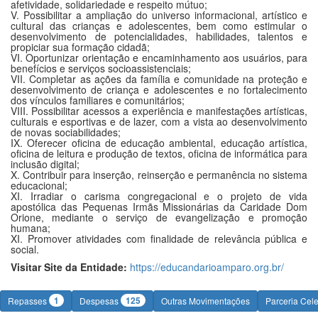
afetividade, solidariedade e respeito mútuo;
V. Possibilitar a ampliação do universo informacional, artístico e
cultural das crianças e adolescentes, bem como estimular o
desenvolvimento de potencialidades, habilidades, talentos e
propiciar sua formação cidadã;
VI. Oportunizar orientação e encaminhamento aos usuários, para
benefícios e serviços socioassistenciais;
VII. Completar as ações da família e comunidade na proteção e
desenvolvimento de criança e adolescentes e no fortalecimento
dos vínculos familiares e comunitários;
VIII. Possibilitar acessos a experiência e manifestações artísticas,
culturais e esportivas e de lazer, com a vista ao desenvolvimento
de novas sociabilidades;
IX. Oferecer oficina de educação ambiental, educação artística,
oficina de leitura e produção de textos, oficina de informática para
inclusão digital;
X. Contribuir para inserção, reinserção e permanência no sistema
educacional;
XI. Irradiar o carisma congregacional e o projeto de vida
apostólica das Pequenas Irmãs Missionárias da Caridade Dom
Orione, mediante o serviço de evangelização e promoção
humana;
XI. Promover atividades com finalidade de relevância pública e
social.
Visitar Site da Entidade:
https://educandarioamparo.org.br/
1
125
Repasses
Despesas
Outras Movimentações
Parceria Cel