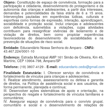
Objeto:
Constituição de espaço de convivência, formação para a
participação e cidadania, desenvolvimento do protagonismo e da
autonomia das crianças e adolescentes, a partir dos interesses,
demandas e potencialidades da faixa etária de 6 a 15 anos.
Intervenções pautadas em experiências lúdicas, culturais e
esportivas como formas de expressão, interação, aprendizagem,
sociabilidade e proteção social. Inclui crianças e adolescentes
com deficiência, submetidos a violações, cujas atividades
contribuem para ressignificar vivências de isolamento e de
violação de direitos, bem como propiciar experiências
favorecedoras do desenvolvimento de sociabilidades e na
prevenção de situações de risco social.
Entidade:
Educandário Nossa Senhora do Amparo -
CNPJ:
43.467.224/0001-10
Endereço:
Estrada Municipal AMP 161 Simão de Oliveira, Km 45,
Martírio, CEP 13904-798, Amparo/SP
Telefone:
(19) 3807-4129 -
E-mail:
educandario.cedo@gmail.com
Finalidade Estatutária:
I. Oferecer serviço de convivência e
fortalecimento de vínculos para crianças e adolescentes;
II. Realizar atendimento, assessoramento ou defesa e garantia
de direitos, na Política de assistência social e aos usuários, de
forma permanente, planejada e contínua;
III. Desenvolver ações sistemáticas de apoio e orientação, na
perspectiva do resgate e fortalecimento de vínculos familiares e
comunitários;
IV. Assegurar espaço de convivência para o convívio grupal,
comunitário e social e o desenvolvimento de relações de