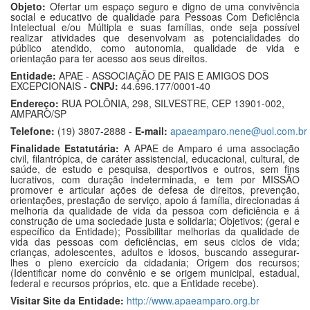
Objeto:
Ofertar um espaço seguro e digno de uma convivência
social e educativo de qualidade para Pessoas Com Deficiência
Intelectual e/ou Múltipla e suas famílias, onde seja possível
realizar atividades que desenvolvam as potencialidades do
público atendido, como autonomia, qualidade de vida e
orientação para ter acesso aos seus direitos.
Entidade:
APAE - ASSOCIAÇÃO DE PAIS E AMIGOS DOS
EXCEPCIONAIS -
CNPJ:
44.696.177/0001-40
Endereço:
RUA POLÔNIA, 298, SILVESTRE, CEP 13901-002,
AMPARO/SP
Telefone:
(19) 3807-2888 -
E-mail:
apaeamparo.nene@uol.com.br
Finalidade Estatutária:
A APAE de Amparo é uma associação
civil, filantrópica, de caráter assistencial, educacional, cultural, de
saúde, de estudo e pesquisa, desportivos e outros, sem fins
lucrativos, com duração indeterminada, e tem por MISSÃO
promover e articular ações de defesa de direitos, prevenção,
orientações, prestação de serviço, apoio á família, direcionadas á
melhoria da qualidade de vida da pessoa com deficiência e á
construção de uma sociedade justa e solidaria; Objetivos; (geral e
específico da Entidade); Possibilitar melhorias da qualidade de
vida das pessoas com deficiências, em seus ciclos de vida;
crianças, adolescentes, adultos e idosos, buscando assegurar-
lhes o pleno exercício da cidadania; Origem dos recursos;
(Identificar nome do convênio e se origem municipal, estadual,
federal e recursos próprios, etc. que a Entidade recebe).
Visitar Site da Entidade:
http://www.apaeamparo.org.br