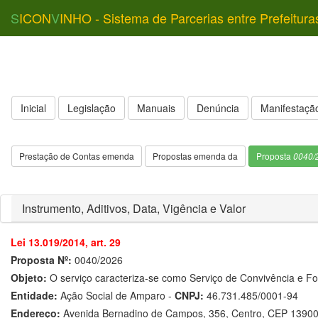
S
ICON
V
INHO - Sistema de Parcerias entre Prefeitura
Inicial
Legislação
Manuais
Denúncia
Manifestação
Prestação de Contas emenda
Propostas emenda da
Proposta
0040/
Instrumento, Aditivos, Data, Vigência e Valor
Lei 13.019/2014, art. 29
Proposta Nº:
0040/2026
Objeto:
O serviço caracteriza-se como Serviço de Convivência e For
Entidade:
Ação Social de Amparo -
CNPJ:
46.731.485/0001-94
Endereço:
Avenida Bernadino de Campos, 356, Centro, CEP 1390