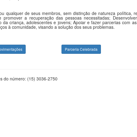
qualquer de seus membros, sem distinção de natureza política, religi
a e promover a recuperação das pessoas necessitadas; Desenvolver
o da criança, adolescentes e jovens; Apoiar e fazer parcerias com as
iços à comunidade, visando a solução dos seus problemas.
ovimentações
Parceria Celebrada
és do número: (15) 3036-2750