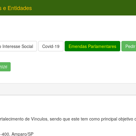
s e Entidades
 Interesse Social
Covid-19
Emendas Parlamentares
Pedi
2026
talecimento de Vínculos, sendo que este tem como principal objetivo 
0-400, Amparo/SP