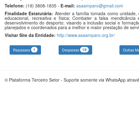
Telefone:
(19) 3808-1835 -
E-mail:
asaamparo@gmail.com
Finalidade Estatutária:
Atender a família tomada como unidade, ou 
educacional, recreativa e física; Combater a falsa mendicânci
desenvolvimento do desporto; visando a inclusão social e formaçã
planejados e coordenados para a melhor e maior prestação de serv
Visitar Site da Entidade:
http://www.asaamparo.org.br/
1
19
Repasses
Despesas
Outras M
© Plataforma Terceiro Setor - Suporte somente via WhatsApp atrav