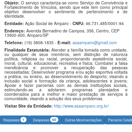
Objeto:
O serviço caracteriza-se como Serviço de Convivência e
Fortalecimento de Vínculos, sendo que este tem como principal
objetivo desenvolver o sentimento de pertencimento e de
identidade.
Entidade:
Ação Social de Amparo -
CNPJ:
46.731.485/0001-94
Endereço:
Avenida Bernadino de Campos, 356, Centro, CEP
13900-400, Amparo/SP
Telefone:
(19) 3808-1835 -
E-mail:
asaamparo@gmail.com
Finalidade Estatutária:
Atender a família tomada como unidade,
ou qualquer de seus membros, sem distinção de natureza
política, religiosa ou racial, proporcionando assistência social,
moral, cultural, educacional, recreativa e física; Combater a falsa
mendicância e promover a recuperação das pessoas
necessitadas; Desenvolver programa e/ou ação esportiva voltada
a prática, ou ensino, ao desenvolvimento do desporto; visando a
inclusão social e formação da criança, adolescentes e jovens;
Apoiar e fazer parcerias com as demais instituições sociais,
estimulando-as a adotarem programas planejados e
coordenados para a melhor e maior prestação de serviços à
comunidade, visando a solução dos seus problemas.
Visitar Site da Entidade:
http://www.asaamparo.org.br/
1
60
Repasses
Despesas
Outras Movimentações
Parceria Cele