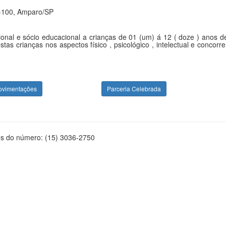
-100, Amparo/SP
ional e sócio educacional a crianças de 01 (um) á 12 ( doze ) anos d
stas crianças nos aspectos físico , psicológico , intelectual e conco
ovimentações
Parceria Celebrada
és do número: (15) 3036-2750