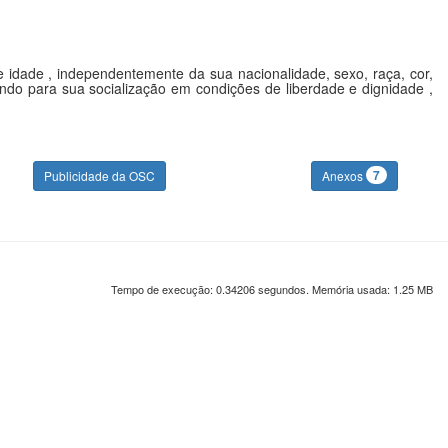
e idade , independentemente da sua nacionalidade, sexo, raça, cor,
rrendo para sua socialização em condições de liberdade e dignidade ,
7
Publicidade da OSC
Anexos
Tempo de execução: 0.34206 segundos. Memória usada: 1.25 MB