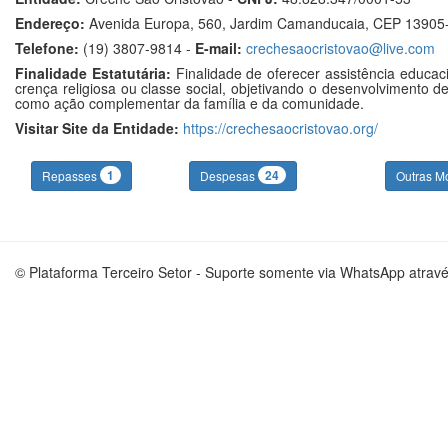
Endereço:
Avenida Europa, 560, Jardim Camanducaia, CEP 13905
Telefone:
(19) 3807-9814 -
E-mail:
crechesaocristovao@live.com
Finalidade Estatutária:
Finalidade de oferecer assistência educac
crença religiosa ou classe social, objetivando o desenvolvimento de
como ação complementar da família e da comunidade.
Visitar Site da Entidade:
https://crechesaocristovao.org/
1
24
Repasses
Despesas
Outras M
© Plataforma Terceiro Setor - Suporte somente via WhatsApp atrav