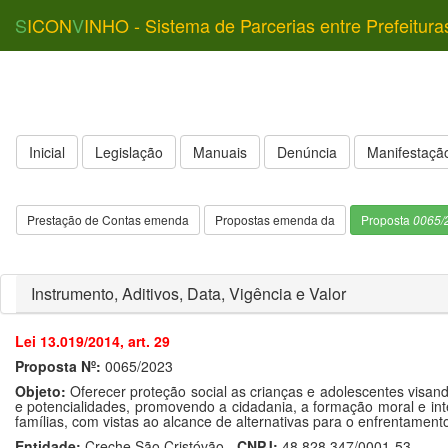
S
ICON
V
INHO - Sistema de Parcerias entre Prefeitura
Inicial
Legislação
Manuais
Denúncia
Manifestação
Prestação de Contas emenda
Propostas emenda da
Proposta
0065/
Instrumento, Aditivos, Data, Vigência e Valor
Lei 13.019/2014, art. 29
Proposta Nº:
0065/2023
Objeto:
Oferecer proteção social as crianças e adolescentes visand
e potencialidades, promovendo a cidadania, a formação moral e int
famílias, com vistas ao alcance de alternativas para o enfrentamento
Entidade:
Creche São Cristóvão -
CNPJ:
48.828.347/0001-53