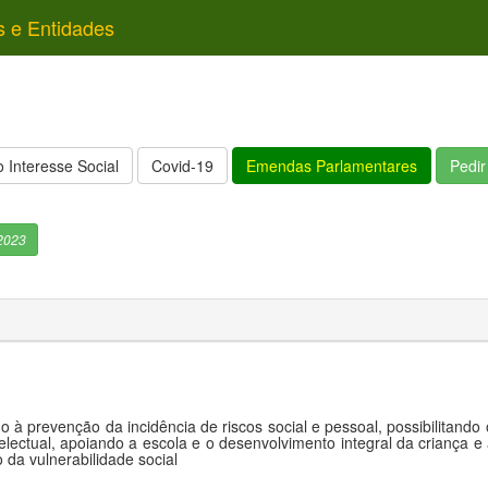
s e Entidades
 Interesse Social
Covid-19
Emendas Parlamentares
Pedi
2023
o à prevenção da incidência de riscos social e pessoal, possibilitando
electual, apoiando a escola e o desenvolvimento integral da criança 
 da vulnerabilidade social