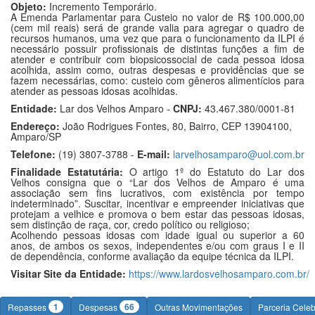
Objeto:
Incremento Temporário.
A Emenda Parlamentar para Custeio no valor de R$ 100.000,00
(cem mil reais) será de grande valia para agregar o quadro de
recursos humanos, uma vez que para o funcionamento da ILPI é
necessário possuir profissionais de distintas funções a fim de
atender e contribuir com biopsicossocial de cada pessoa idosa
acolhida, assim como, outras despesas e providências que se
fazem necessárias, como: custeio com gêneros alimentícios para
atender as pessoas idosas acolhidas.
Entidade:
Lar dos Velhos Amparo -
CNPJ:
43.467.380/0001-81
Endereço:
João Rodrigues Fontes, 80, Bairro, CEP 13904100,
Amparo/SP
Telefone:
(19) 3807-3788 -
E-mail:
larvelhosamparo@uol.com.br
Finalidade Estatutária:
O artigo 1º do Estatuto do Lar dos
Velhos consigna que o “Lar dos Velhos de Amparo é uma
associação sem fins lucrativos, com existência por tempo
indeterminado”. Suscitar, incentivar e empreender iniciativas que
protejam a velhice e promova o bem estar das pessoas idosas,
sem distinção de raça, cor, credo político ou religioso;
Acolhendo pessoas idosas com idade igual ou superior a 60
anos, de ambos os sexos, independentes e/ou com graus I e II
de dependência, conforme avaliação da equipe técnica da ILPI.
Visitar Site da Entidade:
https://www.lardosvelhosamparo.com.br/
1
66
Repasses
Despesas
Outras Movimentações
Parceria Cele